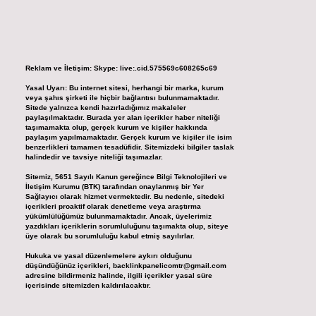
Reklam ve İletişim:
Skype: live:.cid.575569c608265c69
Yasal Uyarı:
Bu internet sitesi, herhangi bir marka, kurum
veya şahıs şirketi ile hiçbir bağlantısı bulunmamaktadır.
Sitede yalnızca kendi hazırladığımız makaleler
paylaşılmaktadır. Burada yer alan içerikler haber niteliği
taşımamakta olup, gerçek kurum ve kişiler hakkında
paylaşım yapılmamaktadır. Gerçek kurum ve kişiler ile isim
benzerlikleri tamamen tesadüfidir. Sitemizdeki bilgiler taslak
halindedir ve tavsiye niteliği taşımazlar.
Sitemiz, 5651 Sayılı Kanun gereğince Bilgi Teknolojileri ve
İletişim Kurumu (BTK) tarafından onaylanmış bir Yer
Sağlayıcı olarak hizmet vermektedir. Bu nedenle, sitedeki
içerikleri proaktif olarak denetleme veya araştırma
yükümlülüğümüz bulunmamaktadır. Ancak, üyelerimiz
yazdıkları içeriklerin sorumluluğunu taşımakta olup, siteye
üye olarak bu sorumluluğu kabul etmiş sayılırlar.
Hukuka ve yasal düzenlemelere aykırı olduğunu
düşündüğünüz içerikleri,
backlinkpanelicomtr@gmail.com
adresine bildirmeniz halinde, ilgili içerikler yasal süre
içerisinde sitemizden kaldırılacaktır.