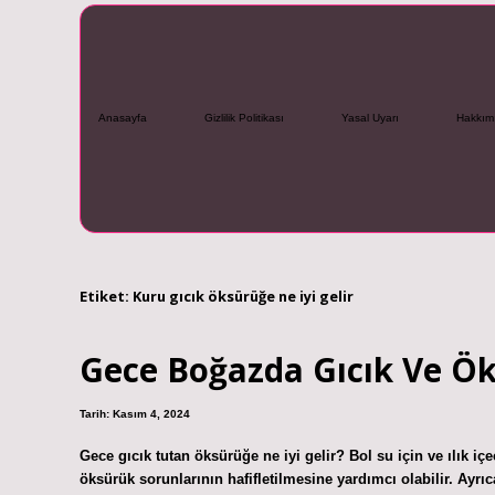
Anasayfa
Gizlilik Politikası
Yasal Uyarı
Hakkım
Etiket:
Kuru gıcık öksürüğe ne iyi gelir
Gece Boğazda Gıcık Ve Ö
Tarih: Kasım 4, 2024
Gece gıcık tutan öksürüğe ne iyi gelir? Bol su için ve ılık 
öksürük sorunlarının hafifletilmesine yardımcı olabilir. Ayrıc