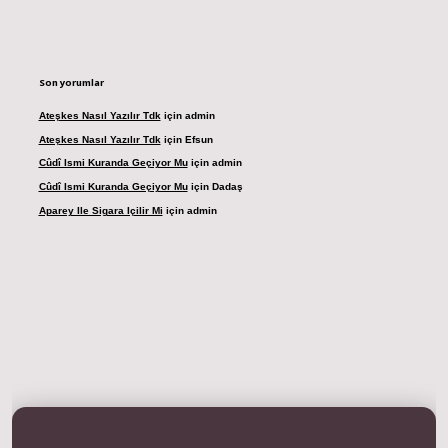
Son yorumlar
Ateşkes Nasıl Yazılır Tdk
için
admin
Ateşkes Nasıl Yazılır Tdk
için
Efsun
Cûdî Ismi Kuranda Geçiyor Mu
için
admin
Cûdî Ismi Kuranda Geçiyor Mu
için
Dadaş
Aparey Ile Sigara Içilir Mi
için
admin
dresi
betexper.xyz
m elexbet