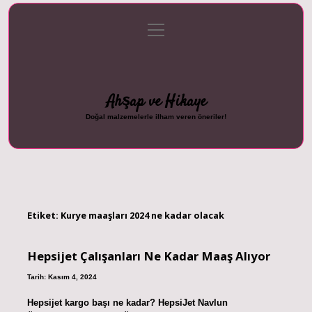
menüyü
Anasayfa
Gizlilik Politikası
Yasal Uyarı
aç
Hakkımızda
Ahşap ve Hikaye
Doğal malzemelerle ilham veren öneriler!
Etiket:
Kurye maaşları 2024 ne kadar olacak
Hepsijet Çalışanları Ne Kadar Maaş Alıyor
Tarih: Kasım 4, 2024
Hepsijet kargo başı ne kadar? HepsiJet Navlun