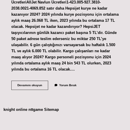
ÜcretleriAllJet Navlun Ücretleri1-423.005-927.3810-
2038.0021-4069.852 satır daha Hepsijet kurye ne kadar
kazanıyor 2024? 2024 yılında kurye pozisyonu için ortalama
aylık maaş 26.068 TL iken, 2023 yılında bu ortalama 17 TL
olacak. Hepsijet ne kadar kazandırıyor? HepsiJET
taşıyıcılarının günlük kazancı paket başına 5 TL’dir. Günde
50 paket adrese teslim ederseniz bu miktar 250 TL’ye
ulaşabilir. 6 gün çalıştığınızı varsayarsak bu haftalık 1.500
TL ve aylık 6.000 TL olabilir. Kargo çalışanları ne kadar
maaş alıyor 2024? Kargo personeli pozisyonu için 2024
yılında ortalama aylık maaş 24 bin 543 TL olurken, 2023
yılında bu ortalama 16 TL olacak.…
Hepsijet
Devamını okuyun
Yorum Bırak
Çalışanları
Ne
Kadar
Maaş
Alıyor
knight online
nttgame
Sitemap