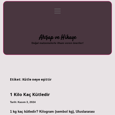
menüyü
Anasayfa
Gizlilik Politikası
Yasal Uyarı
aç
Hakkımızda
Ahşap ve Hikaye
Doğal malzemelerle ilham veren öneriler!
Etiket:
Kütle neye eşittir
1 Kilo Kaç Kütledir
Tarih: Kasım 3, 2024
1 kg kaç kütledir? Kilogram (sembol kg), Uluslararası