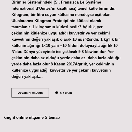
Birimler Sistemi’ndeki (SI, Fransızca Le Système
International d’Unités’in kısaltması) temel kütle birimidir.
Kilogram, bir litre suyun kütlesine neredeyse eşit olan
Uluslararası Kilogram Prototipi’nin kütlesi olarak
tanımlanır. 1 kilogramın kütlesi nedir? Ağırlık, yer
çekiminin kütlenize uyguladığı kuvvettir ve yer çekimi
kuvvetinin değeri yaklaşık olarak 10 m/s^2si’dir. 1 kg’lık bir
kütlenin ağırlığı 1×10 yani =10 N’dur, dolayısıyla ağırlık 10
N’dur. Dünya yüzeyinde ise yaklaşık 9,8 Newton’dur. Yer
çekiminin daha az olduğu yerde daha az, daha fazla olduğu
yerde daha fazla olur.8 Kasım 2017Ağırlık, yer çekiminin
kütlenize uyguladığı kuvvettir ve yer çekimi kuvvetinin
değeri yaklaşık…
1
Devamını okuyun
6 Yorum
Kilo
Kaç
Kütledir
knight online
nttgame
Sitemap