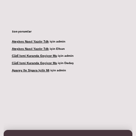
Son yorumlar
Ateşkes Nasıl Yazılır Tdk
için
admin
Ateşkes Nasıl Yazılır Tdk
için
Efsun
Cûdî Ismi Kuranda Geçiyor Mu
için
admin
Cûdî Ismi Kuranda Geçiyor Mu
için
Dadaş
Aparey Ile Sigara Içilir Mi
için
admin
dresi
betexper.xyz
m elexbet