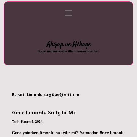
menüyü
Anasayfa
Gizlilik Politikası
Yasal Uyarı
aç
Hakkımızda
Ahşap ve Hikaye
Doğal malzemelerle ilham veren öneriler!
Etiket:
Limonlu su göbeği eritir mi
Gece Limonlu Su Içilir Mi
Tarih: Kasım 4, 2024
Gece yatarken limonlu su içilir mi? Yatmadan önce limonlu