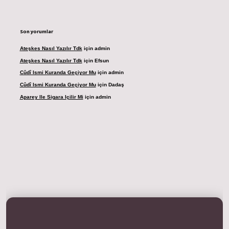
Son yorumlar
Ateşkes Nasıl Yazılır Tdk
için
admin
Ateşkes Nasıl Yazılır Tdk
için
Efsun
Cûdî Ismi Kuranda Geçiyor Mu
için
admin
Cûdî Ismi Kuranda Geçiyor Mu
için
Dadaş
Aparey Ile Sigara Içilir Mi
için
admin
dresi
betexper.xyz
m elexbet