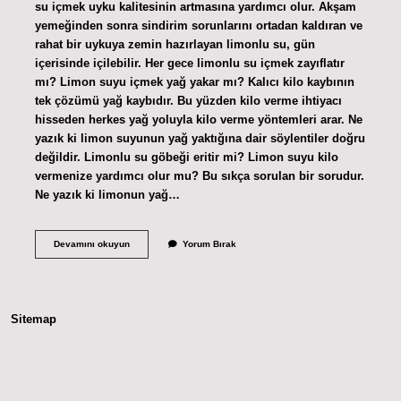
su içmek uyku kalitesinin artmasına yardımcı olur. Akşam
yemeğinden sonra sindirim sorunlarını ortadan kaldıran ve
rahat bir uykuya zemin hazırlayan limonlu su, gün
içerisinde içilebilir. Her gece limonlu su içmek zayıflatır
mı? Limon suyu içmek yağ yakar mı? Kalıcı kilo kaybının
tek çözümü yağ kaybıdır. Bu yüzden kilo verme ihtiyacı
hisseden herkes yağ yoluyla kilo verme yöntemleri arar. Ne
yazık ki limon suyunun yağ yaktığına dair söylentiler doğru
değildir. Limonlu su göbeği eritir mi? Limon suyu kilo
vermenize yardımcı olur mu? Bu sıkça sorulan bir sorudur.
Ne yazık ki limonun yağ…
Gece
Devamını okuyun
Yorum Bırak
Limonlu
Su
Içilir
Mi
Sitemap