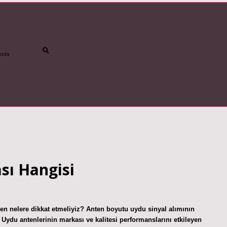
ızda
betci
vdcasino gü
sı Hangisi
ken nelere dikkat etmeliyiz? Anten boyutu uydu sinyal alımının
: Uydu antenlerinin markası ve kalitesi performanslarını etkileyen