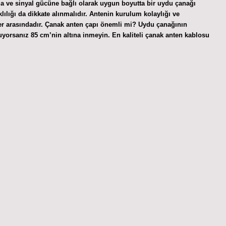
ma ve sinyal gücüne bağlı olarak uygun boyutta bir uydu çanağı
ılığı da dikkate alınmalıdır. Antenin kurulum kolaylığı ve
rler arasındadır. Çanak anten çapı önemli mi? Uydu çanağının
ruyorsanız 85 cm’nin altına inmeyin. En kaliteli çanak anten kablosu