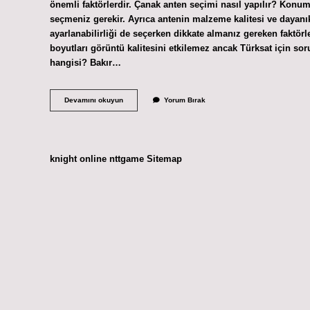
önemli faktörlerdir. Çanak anten seçimi nasıl yapılır? Konu
seçmeniz gerekir. Ayrıca antenin malzeme kalitesi ve dayanıkl
ayarlanabilirliği de seçerken dikkate almanız gereken faktö
boyutları görüntü kalitesini etkilemez ancak Türksat için so
hangisi? Bakır…
En
Devamını okuyun
Yorum Bırak
Iyi
Çanak
Anten
Markası
Hangisi
knight online
nttgame
Sitemap