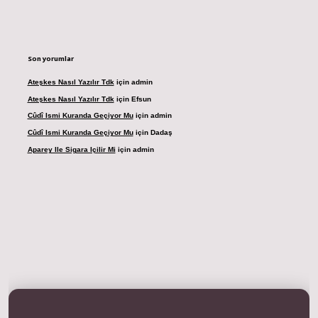
Son yorumlar
Ateşkes Nasıl Yazılır Tdk
için
admin
Ateşkes Nasıl Yazılır Tdk
için
Efsun
Cûdî Ismi Kuranda Geçiyor Mu
için
admin
Cûdî Ismi Kuranda Geçiyor Mu
için
Dadaş
Aparey Ile Sigara Içilir Mi
için
admin
resi
betexper.xyz
m elexbet