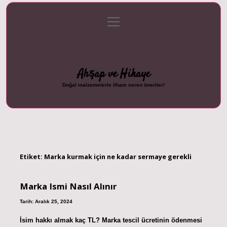
menüyü
Anasayfa
Gizlilik Politikası
Yasal Uyarı
aç
Hakkımızda
Ahşap ve Hikaye
Doğal malzemelerle ilham veren öneriler!
Etiket:
Marka kurmak için ne kadar sermaye gerekli
Marka Ismi Nasıl Alınır
Tarih: Aralık 25, 2024
İsim hakkı almak kaç TL? Marka tescil ücretinin ödenmesi