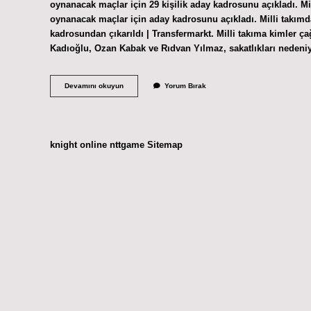
oynanacak maçlar için 29 kişilik aday kadrosunu açıkladı. Mil
oynanacak maçlar için aday kadrosunu açıkladı. Milli takımd
kadrosundan çıkarıldı | Transfermarkt. Milli takıma kimler 
Kadıoğlu, Ozan Kabak ve Rıdvan Yılmaz, sakatlıkları nedeniyl
Milli
Devamını okuyun
Yorum Bırak
Takım
Aday
Kadrosunda
Kimler
Çıkarıldı
knight online
nttgame
Sitemap