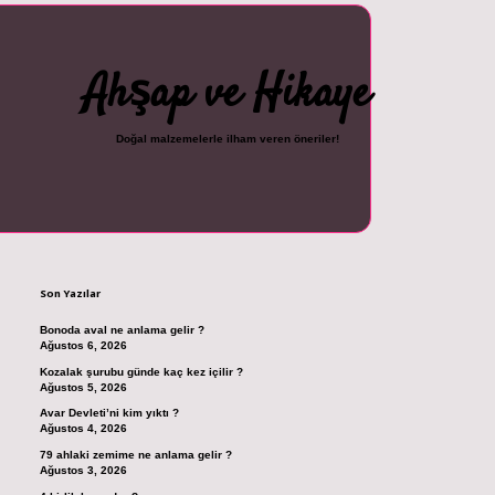
Ahşap ve Hikaye
Doğal malzemelerle ilham veren öneriler!
Sidebar
cel giriş
ilbet casino
ilbet yeni giriş
Betexper giriş adresi
betexper.xyz
m e
Son Yazılar
Bonoda aval ne anlama gelir ?
Ağustos 6, 2026
Kozalak şurubu günde kaç kez içilir ?
Ağustos 5, 2026
Avar Devleti’ni kim yıktı ?
Ağustos 4, 2026
79 ahlaki zemime ne anlama gelir ?
Ağustos 3, 2026