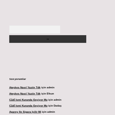
Arama
Son yorumlar
Ateşkes Nasıl Yazılır Tdk
için
admin
Ateşkes Nasıl Yazılır Tdk
için
Efsun
Cûdî Ismi Kuranda Geçiyor Mu
için
admin
Cûdî Ismi Kuranda Geçiyor Mu
için
Dadaş
Aparey Ile Sigara Içilir Mi
için
admin