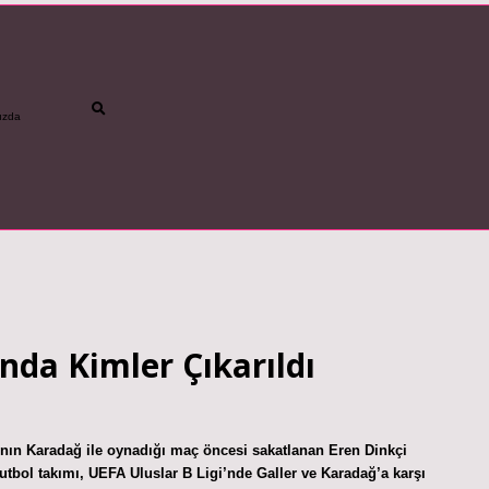
ızda
betci
vdcasino gün
nda Kimler Çıkarıldı
ı’nın Karadağ ile oynadığı maç öncesi sakatlanan Eren Dinkçi
futbol takımı, UEFA Uluslar B Ligi’nde Galler ve Karadağ’a karşı