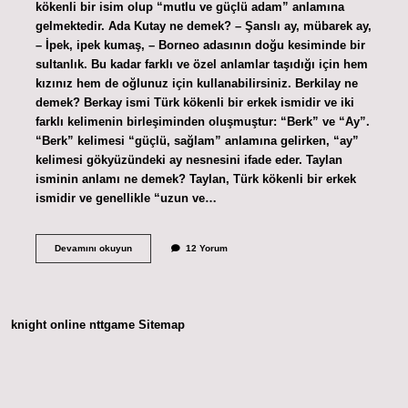
kökenli bir isim olup “mutlu ve güçlü adam” anlamına
gelmektedir. Ada Kutay ne demek? – Şanslı ay, mübarek ay,
– İpek, ipek kumaş, – Borneo adasının doğu kesiminde bir
sultanlık. Bu kadar farklı ve özel anlamlar taşıdığı için hem
kızınız hem de oğlunuz için kullanabilirsiniz. Berkilay ne
demek? Berkay ismi Türk kökenli bir erkek ismidir ve iki
farklı kelimenin birleşiminden oluşmuştur: “Berk” ve “Ay”.
“Berk” kelimesi “güçlü, sağlam” anlamına gelirken, “ay”
kelimesi gökyüzündeki ay nesnesini ifade eder. Taylan
isminin anlamı ne demek? Taylan, Türk kökenli bir erkek
ismidir ve genellikle “uzun ve…
Tankutay
Devamını okuyun
12 Yorum
Isminin
Anlamı
Nedir
knight online
nttgame
Sitemap