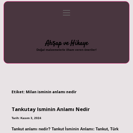
menüyü
Anasayfa
Gizlilik Politikası
Yasal Uyarı
aç
Hakkımızda
Ahşap ve Hikaye
Doğal malzemelerle ilham veren öneriler!
Etiket:
Milan isminin anlamı nedir
Tankutay Isminin Anlamı Nedir
Tarih: Kasım 3, 2024
Tankut anlamı nedir? Tankut İsminin Anlamı: Tankut, Türk