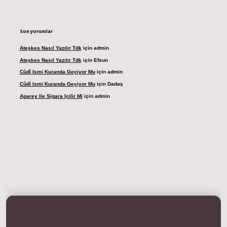
Son yorumlar
Ateşkes Nasıl Yazılır Tdk
için
admin
Ateşkes Nasıl Yazılır Tdk
için
Efsun
Cûdî Ismi Kuranda Geçiyor Mu
için
admin
Cûdî Ismi Kuranda Geçiyor Mu
için
Dadaş
Aparey Ile Sigara Içilir Mi
için
admin
dresi
betexper.xyz
m elexbet