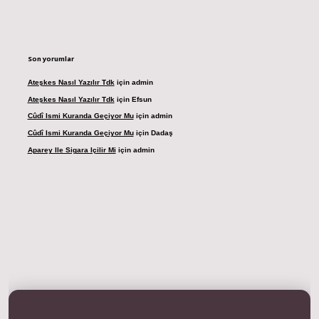
Son yorumlar
Ateşkes Nasıl Yazılır Tdk
için
admin
Ateşkes Nasıl Yazılır Tdk
için
Efsun
Cûdî Ismi Kuranda Geçiyor Mu
için
admin
Cûdî Ismi Kuranda Geçiyor Mu
için
Dadaş
Aparey Ile Sigara Içilir Mi
için
admin
dresi
betexper.xyz
m elexbet