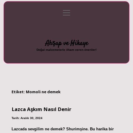
menüyü
Anasayfa
Gizlilik Politikası
Yasal Uyarı
aç
Hakkımızda
Ahşap ve Hikaye
Doğal malzemelerle ilham veren öneriler!
Etiket:
Momoli ne demek
Lazca Aşkım Nasıl Denir
Tarih: Aralık 30, 2024
Lazcada sevgilim ne demek? Shurimşine. Bu harika bir