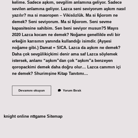
kelime. Sadece aşkım, sevgilim anlamına geliyor. Sadece
sevilen anlamına geliyor. Lazca seni seviyorum aşkım nasıl
yazılır? ma si maoropen – Vikisözlük. Ma si ǩṕorom ne
demek? Seni seviyorum. Ma si ǩṕorom. Seni sevme
kapasitesine sahibim. Sen beni seviyor musun?5 Mayıs
2020 Lazca kocam ne demek? Noğame genellikle evli bir
erkeğin karısının yanında kullandığı isimdir. (Ayşesi
noğame gibi.) Damat = SICA. Lazca da aşkım ne demek?
Daha çok sevgülikiçkimi denir ama saf Lazca söylemek
istersek, anlamı “aşkım”dan çok “aşkım”a benzeyen
qoropackimi demek daha doğru olur… Lazca canımın içi
ne demek? Shurimşine Kitap Tanıtımı…
Lazca
Devamını okuyun
Yorum Bırak
Aşkım
Nasıl
Denir
knight online
nttgame
Sitemap