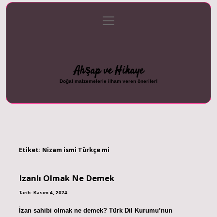
menüyü
Anasayfa
Gizlilik Politikası
Yasal Uyarı
aç
Hakkımızda
Ahşap ve Hikaye
Doğal malzemelerle ilham veren öneriler!
Etiket:
Nizam ismi Türkçe mi
Izanlı Olmak Ne Demek
Tarih: Kasım 4, 2024
İzan sahibi olmak ne demek? Türk Dil Kurumu’nun