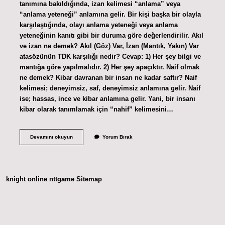
tanımına bakıldığında, izan kelimesi “anlama” veya
“anlama yeteneği” anlamına gelir. Bir kişi başka bir olayla
karşılaştığında, olayı anlama yeteneği veya anlama
yeteneğinin kanıtı gibi bir duruma göre değerlendirilir. Akıl
ve izan ne demek? Akıl (Göz) Var, İzan (Mantık, Yakın) Var
atasözünün TDK karşılığı nedir? Cevap: 1) Her şey bilgi ve
mantığa göre yapılmalıdır. 2) Her şey apaçıktır. Naif olmak
ne demek? Kibar davranan bir insan ne kadar saftır? Naif
kelimesi; deneyimsiz, saf, deneyimsiz anlamına gelir. Naif
ise; hassas, ince ve kibar anlamına gelir. Yani, bir insanı
kibar olarak tanımlamak için “nahif” kelimesini…
Izanlı
Devamını okuyun
Yorum Bırak
Olmak
Ne
Demek
knight online
nttgame
Sitemap