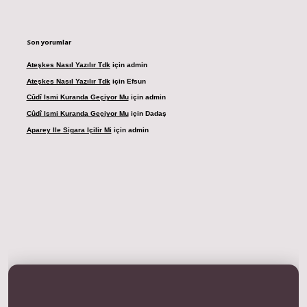
Son yorumlar
Ateşkes Nasıl Yazılır Tdk
için
admin
Ateşkes Nasıl Yazılır Tdk
için
Efsun
Cûdî Ismi Kuranda Geçiyor Mu
için
admin
Cûdî Ismi Kuranda Geçiyor Mu
için
Dadaş
Aparey Ile Sigara Içilir Mi
için
admin
dresi
betexper.xyz
m elexbet