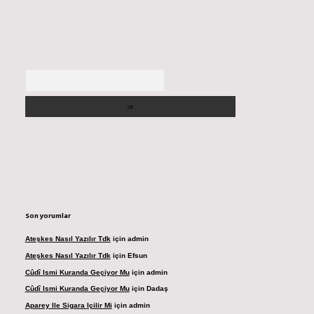
Arama
Son yorumlar
Ateşkes Nasıl Yazılır Tdk
için
admin
Ateşkes Nasıl Yazılır Tdk
için
Efsun
Cûdî Ismi Kuranda Geçiyor Mu
için
admin
Cûdî Ismi Kuranda Geçiyor Mu
için
Dadaş
Aparey Ile Sigara Içilir Mi
için
admin