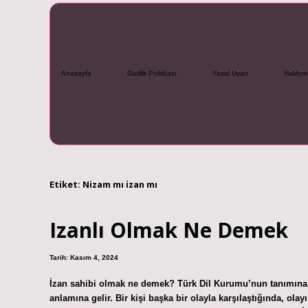
Anasayfa
Gizlilik Politikası
Yasal Uyarı
Hakkım
Etiket:
Nizam mı izan mı
Izanlı Olmak Ne Demek
Tarih: Kasım 4, 2024
İzan sahibi olmak ne demek? Türk Dil Kurumu’nun tanımına 
anlamına gelir. Bir kişi başka bir olayla karşılaştığında, ol