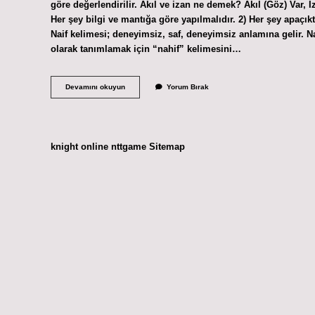
göre değerlendirilir. Akıl ve izan ne demek? Akıl (Göz) Var, 
Her şey bilgi ve mantığa göre yapılmalıdır. 2) Her şey apaçık
Naif kelimesi; deneyimsiz, saf, deneyimsiz anlamına gelir. Nai
olarak tanımlamak için “nahif” kelimesini…
Izanlı
Devamını okuyun
Yorum Bırak
Olmak
Ne
Demek
knight online
nttgame
Sitemap