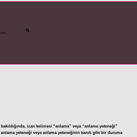
ızda
betci
vdcasino gü
bakıldığında, izan kelimesi “anlama” veya “anlama yeteneği”
ayı anlama yeteneği veya anlama yeteneğinin kanıtı gibi bir duruma