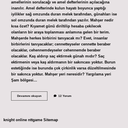
amellerinin sorulacağı ve amel defterlerinin açılacağına
inanılır. Amel defterinde kulun hayatı boyunca yaptığı
iyilikler sağ omzunda duran melek tarafından, günahları ise
sol omzunda duran melek tarafından yazılır. Mahşer nedir
kısa özet? Kıyamet günü diriltilip hesaba çekilecek
olanların bir araya toplanması anlamına gelen bir terim.
Mahşerde herkes birbirini tanıyacak mı? Evet, insanlar
birbirlerini tanıyacaklar; cennetteyseler cennette beraber
olacaklar, cehennemdeyseler cehennemde beraber
olacaklar. Kaş aldırıp saç ektirmek günah mıdır? Saç
ektirmenin veya kaş aldırmanın bir sakıncası yoktur. Burun
estetiğinde ise burunda çok çirkinlik varsa düzeltilmesinde
bir sakınca yoktur. Mahşer yeri neresidir? Yargılama yeri
Şam bölgesi…
Mahşer
Devamını okuyun
12 Yorum
Nedir
Nasıl
Gerçekleşir
knight online
nttgame
Sitemap