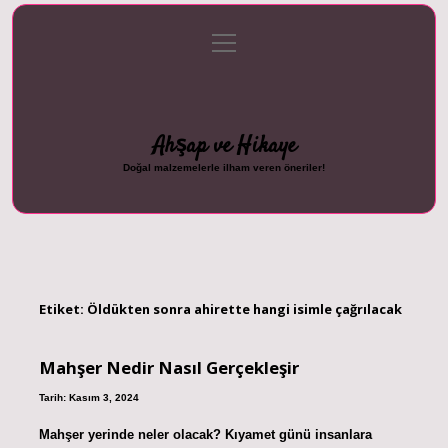
menüyü
Anasayfa
Gizlilik Politikası
Yasal Uyarı
aç
Hakkımızda
Ahşap ve Hikaye
Doğal malzemelerle ilham veren öneriler!
Etiket:
Öldükten sonra ahirette hangi isimle çağrılacak
Mahşer Nedir Nasıl Gerçekleşir
Tarih: Kasım 3, 2024
Mahşer yerinde neler olacak? Kıyamet günü insanlara