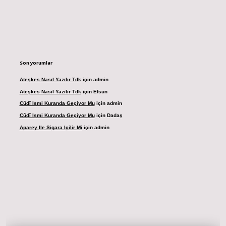
Son yorumlar
Ateşkes Nasıl Yazılır Tdk
için
admin
Ateşkes Nasıl Yazılır Tdk
için
Efsun
Cûdî Ismi Kuranda Geçiyor Mu
için
admin
Cûdî Ismi Kuranda Geçiyor Mu
için
Dadaş
Aparey Ile Sigara Içilir Mi
için
admin
dresi
betexper.xyz
m elexbet