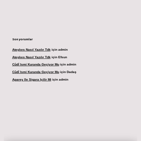
Son yorumlar
Ateşkes Nasıl Yazılır Tdk
için
admin
Ateşkes Nasıl Yazılır Tdk
için
Efsun
Cûdî Ismi Kuranda Geçiyor Mu
için
admin
Cûdî Ismi Kuranda Geçiyor Mu
için
Dadaş
Aparey Ile Sigara Içilir Mi
için
admin
dresi
betexper.xyz
m elexbet