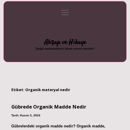
menüyü
Anasayfa
Gizlilik Politikası
Yasal Uyarı
aç
Hakkımızda
Ahşap ve Hikaye
Doğal malzemelerle ilham veren öneriler!
Etiket:
Organik materyal nedir
Gübrede Organik Madde Nedir
Tarih: Kasım 3, 2024
Gübrelerdeki organik madde nedir? Organik madde,