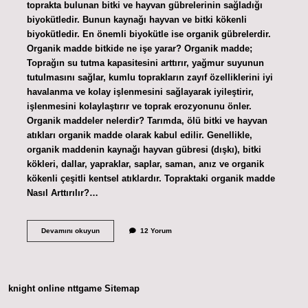
toprakta bulunan bitki ve hayvan gübrelerinin sağladığı
biyokütledir. Bunun kaynağı hayvan ve bitki kökenli
biyokütledir. En önemli biyokütle ise organik gübrelerdir.
Organik madde bitkide ne işe yarar? Organik madde;
Toprağın su tutma kapasitesini arttırır, yağmur suyunun
tutulmasını sağlar, kumlu toprakların zayıf özelliklerini iyi
havalanma ve kolay işlenmesini sağlayarak iyileştirir,
işlenmesini kolaylaştırır ve toprak erozyonunu önler.
Organik maddeler nelerdir? Tarımda, ölü bitki ve hayvan
atıkları organik madde olarak kabul edilir. Genellikle,
organik maddenin kaynağı hayvan gübresi (dışkı), bitki
kökleri, dallar, yapraklar, saplar, saman, anız ve organik
kökenli çeşitli kentsel atıklardır. Topraktaki organik madde
Nasıl Arttırılır?…
Gübrede
Devamını okuyun
12 Yorum
Organik
Madde
Nedir
knight online
nttgame
Sitemap