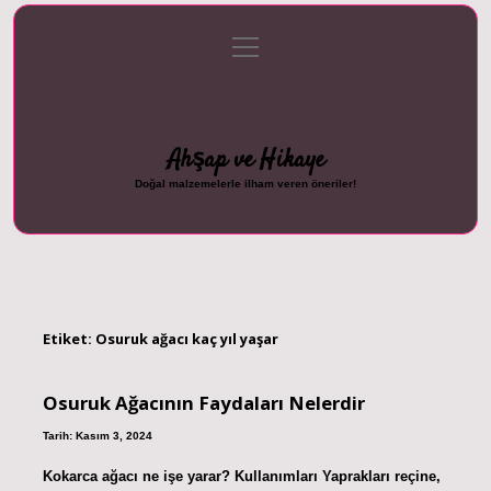
menüyü
Anasayfa
Gizlilik Politikası
Yasal Uyarı
aç
Hakkımızda
Ahşap ve Hikaye
Doğal malzemelerle ilham veren öneriler!
Etiket:
Osuruk ağacı kaç yıl yaşar
Osuruk Ağacının Faydaları Nelerdir
Tarih: Kasım 3, 2024
Kokarca ağacı ne işe yarar? Kullanımları Yaprakları reçine,