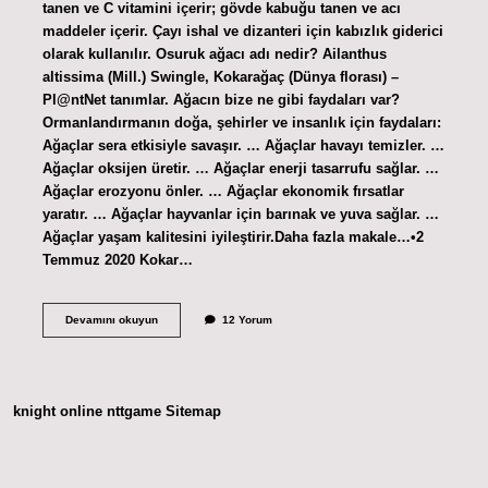
tanen ve C vitamini içerir; gövde kabuğu tanen ve acı
maddeler içerir. Çayı ishal ve dizanteri için kabızlık giderici
olarak kullanılır. Osuruk ağacı adı nedir? Ailanthus
altissima (Mill.) Swingle, Kokarağaç (Dünya florası) –
Pl@ntNet tanımlar. Ağacın bize ne gibi faydaları var?
Ormanlandırmanın doğa, şehirler ve insanlık için faydaları:
Ağaçlar sera etkisiyle savaşır. … Ağaçlar havayı temizler. …
Ağaçlar oksijen üretir. … Ağaçlar enerji tasarrufu sağlar. …
Ağaçlar erozyonu önler. … Ağaçlar ekonomik fırsatlar
yaratır. … Ağaçlar hayvanlar için barınak ve yuva sağlar. …
Ağaçlar yaşam kalitesini iyileştirir.Daha fazla makale…•2
Temmuz 2020 Kokar…
Osuruk
Devamını okuyun
12 Yorum
Ağacının
Faydaları
Nelerdir
knight online
nttgame
Sitemap