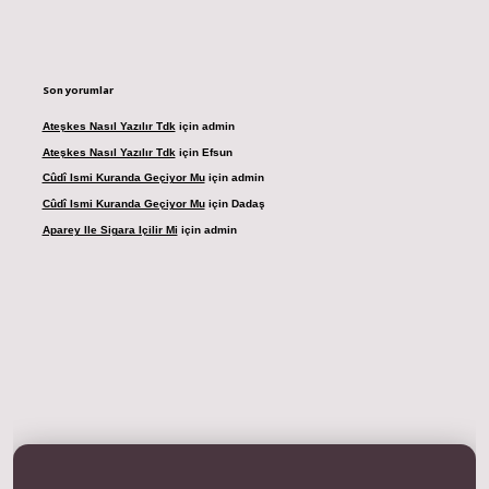
Son yorumlar
Ateşkes Nasıl Yazılır Tdk
için
admin
Ateşkes Nasıl Yazılır Tdk
için
Efsun
Cûdî Ismi Kuranda Geçiyor Mu
için
admin
Cûdî Ismi Kuranda Geçiyor Mu
için
Dadaş
Aparey Ile Sigara Içilir Mi
için
admin
riş adresi
betexper.xyz
m elexbet