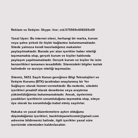
Reklam ve İletişim:
Skype: live:.cid.575569c608265c69
Yasal Uyarı:
Bu internet sitesi, herhangi bir marka, kurum
veya şahıs şirketi ile hiçbir bağlantısı bulunmamaktadır.
Sitede yalnızca kendi hazırladığımız makaleler
paylaşılmaktadır. Burada yer alan içerikler haber niteliği
taşımamakta olup, gerçek kurum ve kişiler hakkında
paylaşım yapılmamaktadır. Gerçek kurum ve kişiler ile isim
benzerlikleri tamamen tesadüfidir. Sitemizdeki bilgiler taslak
halindedir ve tavsiye niteliği taşımazlar.
Sitemiz, 5651 Sayılı Kanun gereğince Bilgi Teknolojileri ve
İletişim Kurumu (BTK) tarafından onaylanmış bir Yer
Sağlayıcı olarak hizmet vermektedir. Bu nedenle, sitedeki
içerikleri proaktif olarak denetleme veya araştırma
yükümlülüğümüz bulunmamaktadır. Ancak, üyelerimiz
yazdıkları içeriklerin sorumluluğunu taşımakta olup, siteye
üye olarak bu sorumluluğu kabul etmiş sayılırlar.
Hukuka ve yasal düzenlemelere aykırı olduğunu
düşündüğünüz içerikleri,
backlinkpanelicomtr@gmail.com
adresine bildirmeniz halinde, ilgili içerikler yasal süre
içerisinde sitemizden kaldırılacaktır.