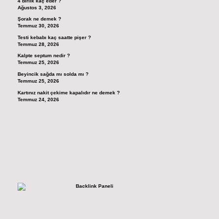
4 birlik kaç eder ?
Ağustos 3, 2026
Şorak ne demek ?
Temmuz 30, 2026
Testi kebabı kaç saatte pişer ?
Temmuz 28, 2026
Kalpte septum nedir ?
Temmuz 25, 2026
Beyincik sağda mı solda mı ?
Temmuz 25, 2026
Kartınız nakit çekime kapalıdır ne demek ?
Temmuz 24, 2026