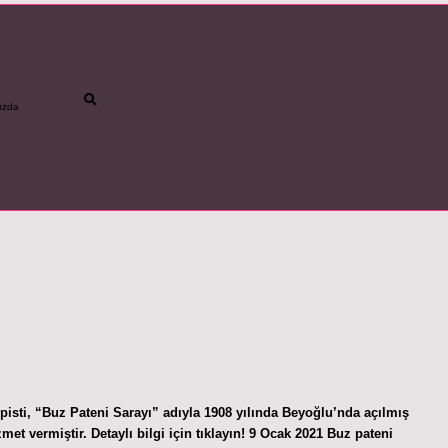
ızda
betci
vdcasino gün
pisti, “Buz Pateni Sarayı” adıyla 1908 yılında Beyoğlu’nda açılmış
t vermiştir. Detaylı bilgi için tıklayın! 9 Ocak 2021 Buz pateni