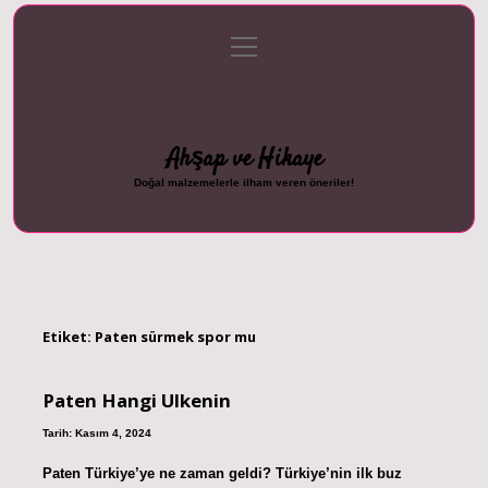
menüyü
Anasayfa
Gizlilik Politikası
Yasal Uyarı
aç
Hakkımızda
Ahşap ve Hikaye
Doğal malzemelerle ilham veren öneriler!
Etiket:
Paten sürmek spor mu
Paten Hangi Ulkenin
Tarih: Kasım 4, 2024
Paten Türkiye’ye ne zaman geldi? Türkiye’nin ilk buz