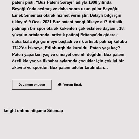
pateni pisti, “Buz Pateni Sarayı” adıyla 1908 yılında
Beyoğlu’nda açılmış ve daha sonra uzun yıllar Beyoğlu
Emek Sineması olarak hizmet vermiştir. Detaylı bilgi için
tıklayın! 9 Ocak 2021 Buz pateni hangi ülkeye ait? Artistik
patinajın bir spor olarak kökenleri çok eskilere dayanır. 18.
yüzyılın ortalarında, artistik patinaj Britanya’da giderek
daha fazla ilgi görmeye başladı ve ilk artistik patinaj kulübü
1742’de İskoçya, Edinburgh’da kuruldu. Paten yaşı kaç?
Paten yaparken yaş ve cinsiyet önemli değildir. Buz pateni,
özellikle yaz ve ilkbahar aylarında çocuklar için çok iyi bir
aktivite ve spordur. Buz pateni aileler tarafından…
Paten
Devamını okuyun
Yorum Bırak
Hangi
Ulkenin
knight online
nttgame
Sitemap