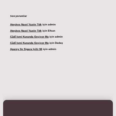
Son yorumlar
Ateşkes Nasıl Yazılır Tdk
için
admin
Ateşkes Nasıl Yazılır Tdk
için
Efsun
Cûdî Ismi Kuranda Geçiyor Mu
için
admin
Cûdî Ismi Kuranda Geçiyor Mu
için
Dadaş
Aparey Ile Sigara Içilir Mi
için
admin
dresi
betexper.xyz
m elexbet