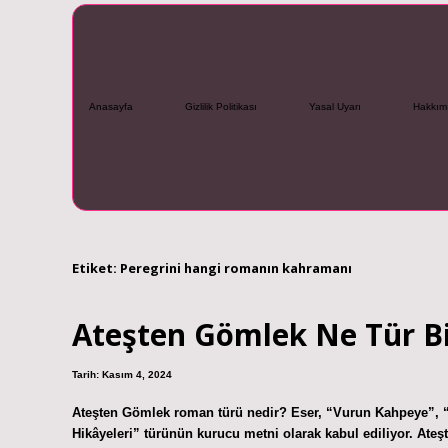
Anasayfa
Gizlilik Politikası
Yasal Uyarı
Hakkım
Etiket:
Peregrini hangi romanın kahramanı
Ateşten Gömlek Ne Tür Bi
Tarih: Kasım 4, 2024
Ateşten Gömlek roman türü nedir? Eser, “Vurun Kahpeye”, “A
Hikâyeleri” türünün kurucu metni olarak kabul ediliyor. Ate