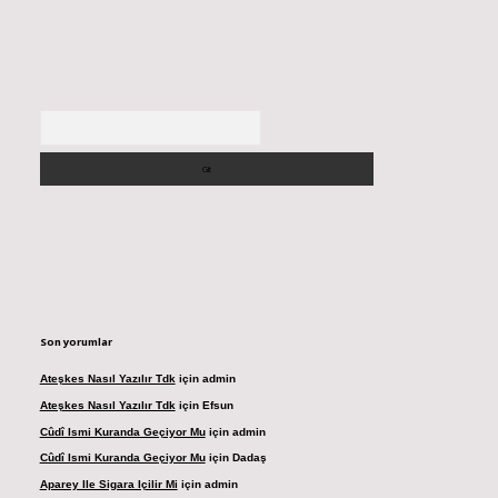
Arama
Son yorumlar
Ateşkes Nasıl Yazılır Tdk
için
admin
Ateşkes Nasıl Yazılır Tdk
için
Efsun
Cûdî Ismi Kuranda Geçiyor Mu
için
admin
Cûdî Ismi Kuranda Geçiyor Mu
için
Dadaş
Aparey Ile Sigara Içilir Mi
için
admin