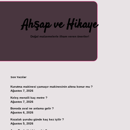
Ahşap ve Hikaye
Doğal malzemelerle ilham veren öneriler!
Sidebar
cel giriş
ilbet casino
ilbet yeni giriş
Betexper giriş adresi
betexper.xyz
m e
Son Yazılar
Kurutma makinesi çamaşır makinesinin altına konur mu ?
Ağustos 7, 2026
Keleş menzili kaç metre ?
Ağustos 7, 2026
Bonoda aval ne anlama gelir ?
Ağustos 6, 2026
Kozalak şurubu günde kaç kez içilir ?
Ağustos 5, 2026