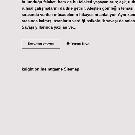
bulunduğu felaketi hem de bu felaketi yaşayanların; aşk, tut
ruhsal çatışmalarını da dile getirir. Ateşten gömleğin temas
sırasında verilen mücadelenin hikayesini anlatıyor. Aynı zaman
arasında kalmış insanların verdiği psikolojik savaşı da anlat
Savaşı yıllarında yazılan ve…
Ateşten
Devamını okuyun
Yorum Bırak
Gömlek
Ne
Tür
Bir
Kitaptır
knight online
nttgame
Sitemap