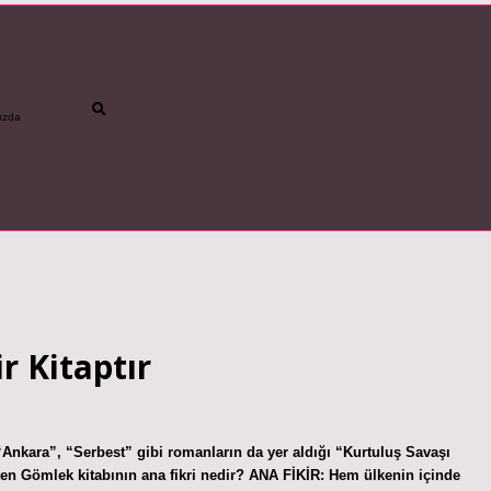
ızda
betci
vdcasino gün
r Kitaptır
nkara”, “Serbest” gibi romanların da yer aldığı “Kurtuluş Savaşı
şten Gömlek kitabının ana fikri nedir? ANA FİKİR: Hem ülkenin içinde