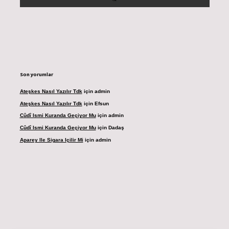
Son yorumlar
Ateşkes Nasıl Yazılır Tdk
için
admin
Ateşkes Nasıl Yazılır Tdk
için
Efsun
Cûdî Ismi Kuranda Geçiyor Mu
için
admin
Cûdî Ismi Kuranda Geçiyor Mu
için
Dadaş
Aparey Ile Sigara Içilir Mi
için
admin