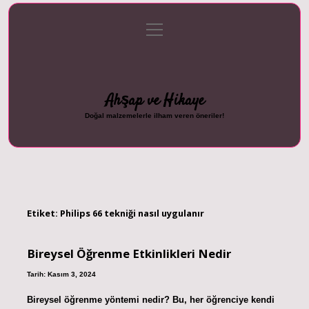
menüyü
Anasayfa
Gizlilik Politikası
Yasal Uyarı
aç
Hakkımızda
Ahşap ve Hikaye
Doğal malzemelerle ilham veren öneriler!
Etiket:
Philips 66 tekniği nasıl uygulanır
Bireysel Öğrenme Etkinlikleri Nedir
Tarih: Kasım 3, 2024
Bireysel öğrenme yöntemi nedir? Bu, her öğrenciye kendi