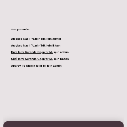
Son yorumlar
Ateşkes Nasıl Yazılır Tdk
için
admin
Ateşkes Nasıl Yazılır Tdk
için
Efsun
Cûdî Ismi Kuranda Geçiyor Mu
için
admin
Cûdî Ismi Kuranda Geçiyor Mu
için
Dadaş
Aparey Ile Sigara Içilir Mi
için
admin
dresi
betexper.xyz
m elexbet