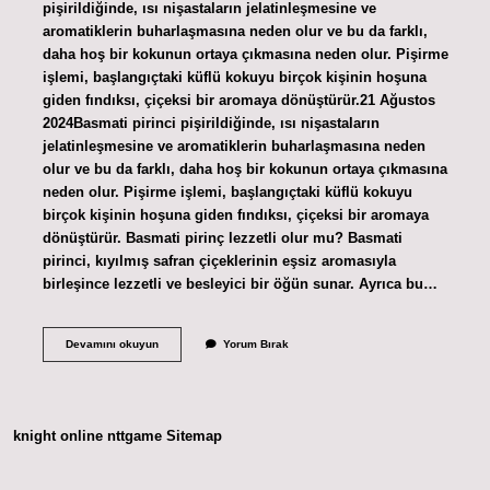
pişirildiğinde, ısı nişastaların jelatinleşmesine ve
aromatiklerin buharlaşmasına neden olur ve bu da farklı,
daha hoş bir kokunun ortaya çıkmasına neden olur. Pişirme
işlemi, başlangıçtaki küflü kokuyu birçok kişinin hoşuna
giden fındıksı, çiçeksi bir aromaya dönüştürür.21 Ağustos
2024Basmati pirinci pişirildiğinde, ısı nişastaların
jelatinleşmesine ve aromatiklerin buharlaşmasına neden
olur ve bu da farklı, daha hoş bir kokunun ortaya çıkmasına
neden olur. Pişirme işlemi, başlangıçtaki küflü kokuyu
birçok kişinin hoşuna giden fındıksı, çiçeksi bir aromaya
dönüştürür. Basmati pirinç lezzetli olur mu? Basmati
pirinci, kıyılmış safran çiçeklerinin eşsiz aromasıyla
birleşince lezzetli ve besleyici bir öğün sunar. Ayrıca bu…
Basmati
Devamını okuyun
Yorum Bırak
Pirinç
Tadı
Farklı
Mı
knight online
nttgame
Sitemap