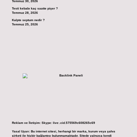
Temmuz 30, 2026
Testi kebabı kaç saatte pişer ?
Temmuz 28, 2026
Kalpte septum nedir ?
Temmuz 25, 2026
Reklam ve İletişim:
Skype: live:.cid.575569c608265c69
Yasal Uyarı:
Bu internet sitesi, herhangi bir marka, kurum veya şahıs
şirketi ile hiçbir bağlantısı bulunmamaktadır. Sitede yalnızca kendi