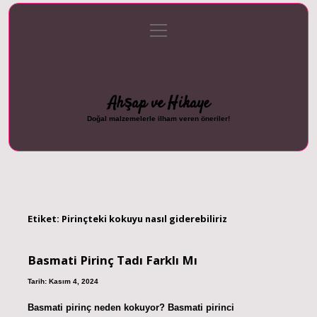
menüyü
Anasayfa
Gizlilik Politikası
Yasal Uyarı
aç
Hakkımızda
Ahşap ve Hikaye
Doğal malzemelerle ilham veren öneriler!
Etiket:
Pirinçteki kokuyu nasıl giderebiliriz
Basmati Pirinç Tadı Farklı Mı
Tarih: Kasım 4, 2024
Basmati pirinç neden kokuyor? Basmati pirinci