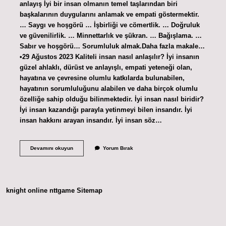
anlayış İyi bir insan olmanın temel taşlarından biri
başkalarının duygularını anlamak ve empati göstermektir.
… Saygı ve hoşgörü … İşbirliği ve cömertlik. … Doğruluk
ve güvenilirlik. … Minnettarlık ve şükran. … Bağışlama. …
Sabır ve hoşgörü… Sorumluluk almak.Daha fazla makale…
•29 Ağustos 2023 Kaliteli insan nasıl anlaşılır? İyi insanın
güzel ahlaklı, dürüst ve anlayışlı, empati yeteneği olan,
hayatına ve çevresine olumlu katkılarda bulunabilen,
hayatının sorumluluğunu alabilen ve daha birçok olumlu
özelliğe sahip olduğu bilinmektedir. İyi insan nasıl biridir?
İyi insan kazandığı parayla yetinmeyi bilen insandır. İyi
insan hakkını arayan insandır. İyi insan söz…
İYi
Devamını okuyun
Yorum Bırak
Bir
Insanın
Özellikleri
Nasıl
Olur
knight online
nttgame
Sitemap