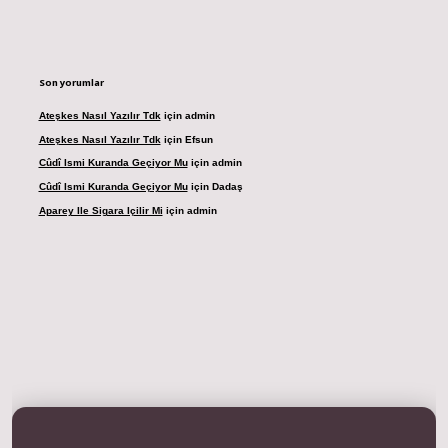
Son yorumlar
Ateşkes Nasıl Yazılır Tdk
için
admin
Ateşkes Nasıl Yazılır Tdk
için
Efsun
Cûdî Ismi Kuranda Geçiyor Mu
için
admin
Cûdî Ismi Kuranda Geçiyor Mu
için
Dadaş
Aparey Ile Sigara Içilir Mi
için
admin
dresi
betexper.xyz
m elexbet