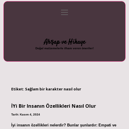
menüyü
Anasayfa
Gizlilik Politikası
Yasal Uyarı
aç
Hakkımızda
Ahşap ve Hikaye
Doğal malzemelerle ilham veren öneriler!
Etiket:
Sağlam bir karakter nasıl olur
İYi Bir Insanın Özellikleri Nasıl Olur
Tarih: Kasım 4, 2024
İyi insanın özellikleri nelerdir? Bunlar şunlardır: Empati ve