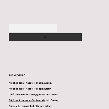
Arama
Son yorumlar
Ateşkes Nasıl Yazılır Tdk
için
admin
Ateşkes Nasıl Yazılır Tdk
için
Efsun
Cûdî Ismi Kuranda Geçiyor Mu
için
admin
Cûdî Ismi Kuranda Geçiyor Mu
için
Dadaş
Aparey Ile Sigara Içilir Mi
için
admin