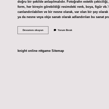
doğru bir şekilde anlaşılmalıdır. Fotoğrafın estetik çekiciliği
form, her bireyin görebildiği resimdeki renk, boya, figür vb.’
canlandırılabilen ve bir nesne olarak, var olan bir şey olar
ya da nesne veya obje sanatı olarak adlandırılan bu sanat pr
Sanatta
Devamını okuyun
Yorum Bırak
Içerik
Nedir
knight online
nttgame
Sitemap