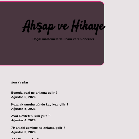
Ahşap ve Hikaye
Doğal malzemelerle ilham veren öneriler!
Sidebar
cel giriş
ilbet casino
ilbet yeni giriş
Betexper giriş adresi
betexper.xyz
m el
Son Yazılar
Bonoda aval ne anlama gelir ?
Ağustos 6, 2026
Kozalak şurubu günde kaç kez içilir ?
Ağustos 5, 2026
Avar Devleti’ni kim yıktı ?
Ağustos 4, 2026
79 ahlaki zemime ne anlama gelir ?
Ağustos 3, 2026