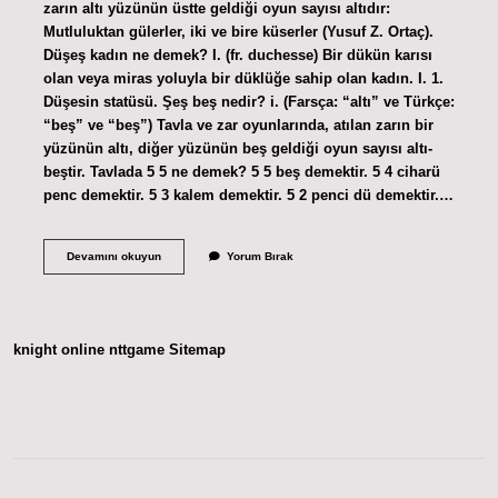
zarın altı yüzünün üstte geldiği oyun sayısı altıdır:
Mutluluktan gülerler, iki ve bire küserler (Yusuf Z. Ortaç).
Düşeş kadın ne demek? I. (fr. duchesse) Bir dükün karısı
olan veya miras yoluyla bir düklüğe sahip olan kadın. I. 1.
Düşesin statüsü. Şeş beş nedir? i. (Farsça: “altı” ve Türkçe:
“beş” ve “beş”) Tavla ve zar oyunlarında, atılan zarın bir
yüzünün altı, diğer yüzünün beş geldiği oyun sayısı altı-
beştir. Tavlada 5 5 ne demek? 5 5 beş demektir. 5 4 ciharü
penc demektir. 5 3 kalem demektir. 5 2 penci dü demektir.…
Şeş
Devamını okuyun
Yorum Bırak
Düşeş
Ne
Demek
knight online
nttgame
Sitemap