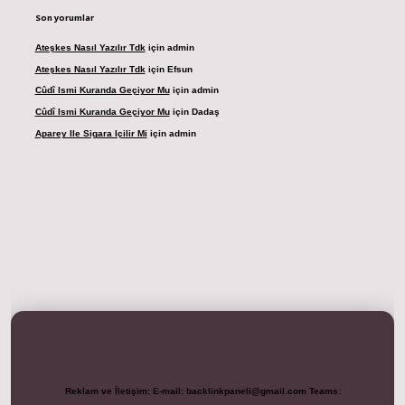
Son yorumlar
Ateşkes Nasıl Yazılır Tdk
için
admin
Ateşkes Nasıl Yazılır Tdk
için
Efsun
Cûdî Ismi Kuranda Geçiyor Mu
için
admin
Cûdî Ismi Kuranda Geçiyor Mu
için
Dadaş
Aparey Ile Sigara Içilir Mi
için
admin
resi
betexper.xyz
m elexbet
Reklam ve İletişim:
E-mail:
backlinkpaneli@gmail.com
Teams: