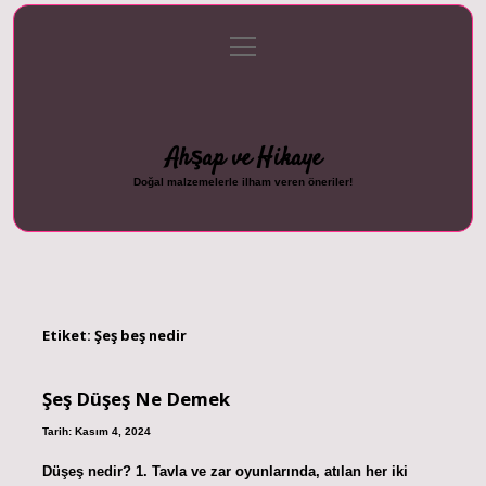
menüyü
Anasayfa
Gizlilik Politikası
Yasal Uyarı
aç
Hakkımızda
Ahşap ve Hikaye
Doğal malzemelerle ilham veren öneriler!
Etiket:
Şeş beş nedir
Şeş Düşeş Ne Demek
Tarih: Kasım 4, 2024
Düşeş nedir? 1. Tavla ve zar oyunlarında, atılan her iki