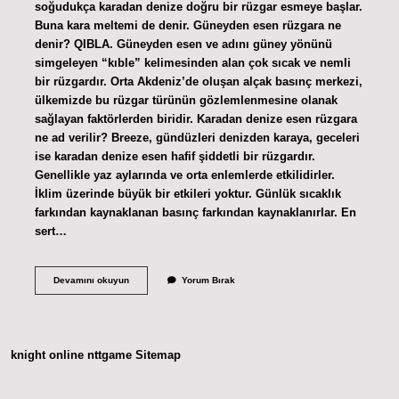
soğudukça karadan denize doğru bir rüzgar esmeye başlar.
Buna kara meltemi de denir. Güneyden esen rüzgara ne
denir? QIBLA. Güneyden esen ve adını güney yönünü
simgeleyen “kıble” kelimesinden alan çok sıcak ve nemli
bir rüzgardır. Orta Akdeniz’de oluşan alçak basınç merkezi,
ülkemizde bu rüzgar türünün gözlemlenmesine olanak
sağlayan faktörlerden biridir. Karadan denize esen rüzgara
ne ad verilir? Breeze, gündüzleri denizden karaya, geceleri
ise karadan denize esen hafif şiddetli bir rüzgardır.
Genellikle yaz aylarında ve orta enlemlerde etkilidirler.
İklim üzerinde büyük bir etkileri yoktur. Günlük sıcaklık
farkından kaynaklanan basınç farkından kaynaklanırlar. En
sert…
Karadan
Devamını okuyun
Yorum Bırak
Esen
Rüzgar
Nedir
knight online
nttgame
Sitemap