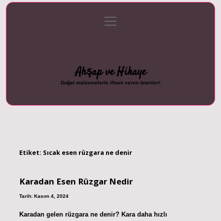
menüyü
Anasayfa
Gizlilik Politikası
Yasal Uyarı
aç
Hakkımızda
Ahşap ve Hikaye
Doğal malzemelerle ilham veren öneriler!
Etiket:
Sıcak esen rüzgara ne denir
Karadan Esen Rüzgar Nedir
Tarih: Kasım 4, 2024
Karadan gelen rüzgara ne denir? Kara daha hızlı