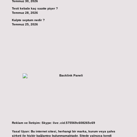
Temmuz 30, 2026
Testi kebabı kaç saatte pişer ?
Temmuz 28, 2026
Kalpte septum nedir ?
Temmuz 25, 2026
Reklam ve İletişim:
Skype: live:.cid.575569c608265c69
Yasal Uyarı:
Bu internet sitesi, herhangi bir marka, kurum veya şahıs
şirketi ile hiçbir bağlantısı bulunmamaktadır. Sitede yalnızca kendi