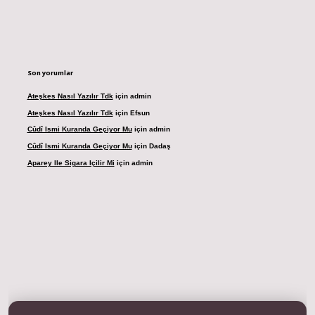
Son yorumlar
Ateşkes Nasıl Yazılır Tdk
için
admin
Ateşkes Nasıl Yazılır Tdk
için
Efsun
Cûdî Ismi Kuranda Geçiyor Mu
için
admin
Cûdî Ismi Kuranda Geçiyor Mu
için
Dadaş
Aparey Ile Sigara Içilir Mi
için
admin
dresi
betexper.xyz
m elexbet