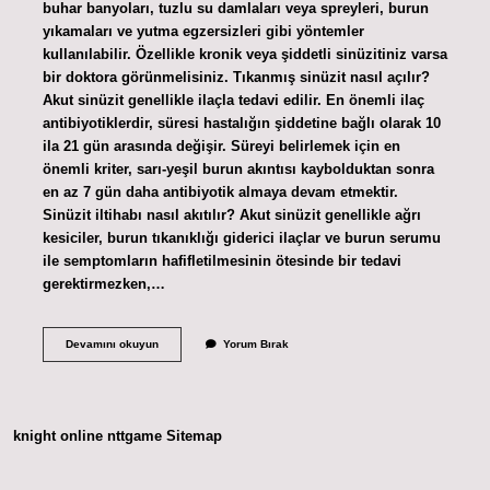
buhar banyoları, tuzlu su damlaları veya spreyleri, burun
yıkamaları ve yutma egzersizleri gibi yöntemler
kullanılabilir. Özellikle kronik veya şiddetli sinüzitiniz varsa
bir doktora görünmelisiniz. Tıkanmış sinüzit nasıl açılır?
Akut sinüzit genellikle ilaçla tedavi edilir. En önemli ilaç
antibiyotiklerdir, süresi hastalığın şiddetine bağlı olarak 10
ila 21 gün arasında değişir. Süreyi belirlemek için en
önemli kriter, sarı-yeşil burun akıntısı kaybolduktan sonra
en az 7 gün daha antibiyotik almaya devam etmektir.
Sinüzit iltihabı nasıl akıtılır? Akut sinüzit genellikle ağrı
kesiciler, burun tıkanıklığı giderici ilaçlar ve burun serumu
ile semptomların hafifletilmesinin ötesinde bir tedavi
gerektirmezken,…
Evde
Devamını okuyun
Yorum Bırak
Sinüzit
Nasıl
Boşaltılır
knight online
nttgame
Sitemap