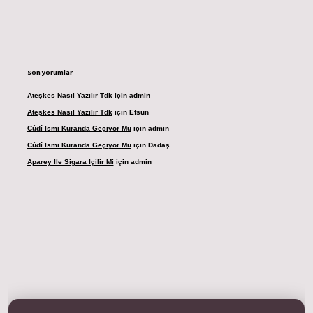
Son yorumlar
Ateşkes Nasıl Yazılır Tdk
için
admin
Ateşkes Nasıl Yazılır Tdk
için
Efsun
Cûdî Ismi Kuranda Geçiyor Mu
için
admin
Cûdî Ismi Kuranda Geçiyor Mu
için
Dadaş
Aparey Ile Sigara Içilir Mi
için
admin
dresi
betexper.xyz
m elexbet