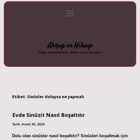
menüyü
Anasayfa
Gizlilik Politikası
Yasal Uyarı
aç
Hakkımızda
Ahşap ve Hikaye
Doğal malzemelerle ilham veren öneriler!
Etiket:
Sinüsler doluysa ne yapmalı
Evde Sinüzit Nasıl Boşaltılır
Tarih: Aralık 30, 2024
Dolu olan sinüsler nasıl boşaltılır? Sinüsleri boşaltmak için