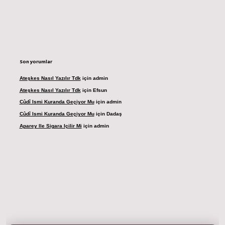
Son yorumlar
Ateşkes Nasıl Yazılır Tdk
için
admin
Ateşkes Nasıl Yazılır Tdk
için
Efsun
Cûdî Ismi Kuranda Geçiyor Mu
için
admin
Cûdî Ismi Kuranda Geçiyor Mu
için
Dadaş
Aparey Ile Sigara Içilir Mi
için
admin
dresi
betexper.xyz
m elexbet