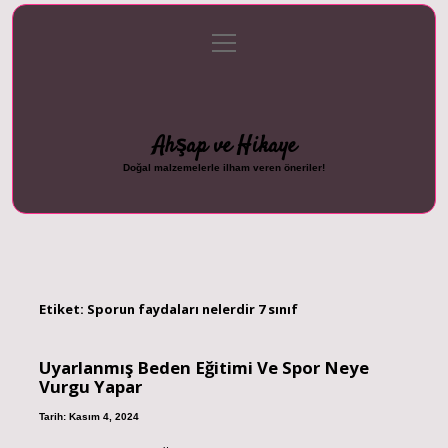
menüyü
Anasayfa
Gizlilik Politikası
Yasal Uyarı
aç
Hakkımızda
Ahşap ve Hikaye
Doğal malzemelerle ilham veren öneriler!
Etiket:
Sporun faydaları nelerdir 7 sınıf
Uyarlanmış Beden Eğitimi Ve Spor Neye
Vurgu Yapar
Tarih: Kasım 4, 2024