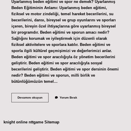
Uyarlanmış beden eğitimi ve spor ne demek? Uyarlanmış
Beden Eğitiminin Anlamı: Uyarlanmış beden eğitimi,
fiziksel ve motor zindeliği, temel hareket becerilerini, su
becerilerini, dansı, bireysel ve grup oyunlarını ve sporları
içeren, bireyin özel ihtiyaçlarına göre uyarlanmış bireysel
bir programdır. Beden eğitimi ve sporun amacı nedir?
Sağlığını korumak ve iyileştirmek için düzenli olarak
fiziksel aktivitelere ve sporlara katılır. Beden eğitimi ve
sporla ilgili kültürel geçmişimizi ve değerlerimizi anlar.
Beden eğitimi ve spor aracılığıyla öz yönetim becerilerini
geliştirir. Beden eğitimi ve spor aracılığıyla sosyal
becerilerini geliştirir. Beden eğitimi ve spor dersinin önemi
nedir? Beden eğitimi ve sporun, milli birlik ve
bütünlüğümüzün temel…
Uyarlanmış
Devamını okuyun
Yorum Bırak
Beden
Eğitimi
Ve
Spor
Neye
knight online
nttgame
Sitemap
Vurgu
Yapar