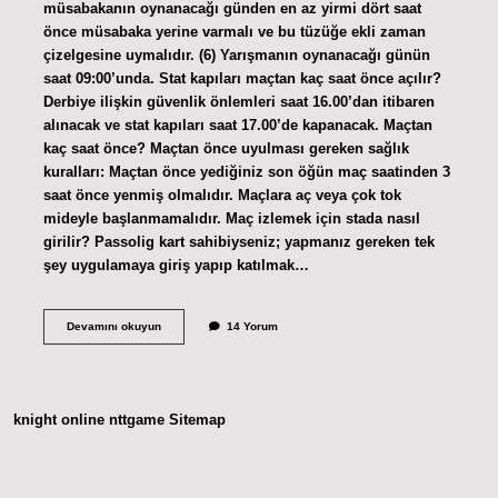
müsabakanın oynanacağı günden en az yirmi dört saat
önce müsabaka yerine varmalı ve bu tüzüğe ekli zaman
çizelgesine uymalıdır. (6) Yarışmanın oynanacağı günün
saat 09:00’unda. Stat kapıları maçtan kaç saat önce açılır?
Derbiye ilişkin güvenlik önlemleri saat 16.00’dan itibaren
alınacak ve stat kapıları saat 17.00’de kapanacak. Maçtan
kaç saat önce? Maçtan önce uyulması gereken sağlık
kuralları: Maçtan önce yediğiniz son öğün maç saatinden 3
saat önce yenmiş olmalıdır. Maçlara aç veya çok tok
mideyle başlanmamalıdır. Maç izlemek için stada nasıl
girilir? Passolig kart sahibiyseniz; yapmanız gereken tek
şey uygulamaya giriş yapıp katılmak…
Maç
Devamını okuyun
14 Yorum
Başladıktan
Sonra
Stada
Girilir
Mi
knight online
nttgame
Sitemap