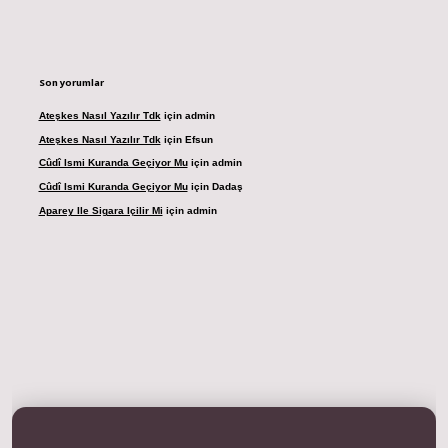
Son yorumlar
Ateşkes Nasıl Yazılır Tdk
için
admin
Ateşkes Nasıl Yazılır Tdk
için
Efsun
Cûdî Ismi Kuranda Geçiyor Mu
için
admin
Cûdî Ismi Kuranda Geçiyor Mu
için
Dadaş
Aparey Ile Sigara Içilir Mi
için
admin
resi
betexper.xyz
m elexbet