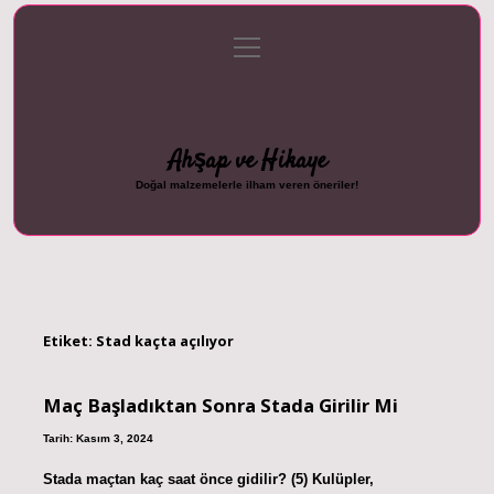
menüyü
Anasayfa
Gizlilik Politikası
Yasal Uyarı
aç
Hakkımızda
Ahşap ve Hikaye
Doğal malzemelerle ilham veren öneriler!
Etiket:
Stad kaçta açılıyor
Maç Başladıktan Sonra Stada Girilir Mi
Tarih: Kasım 3, 2024
Stada maçtan kaç saat önce gidilir? (5) Kulüpler,