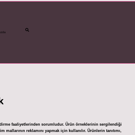
ızda
betci
vdcasino gün
k
dirme faaliyetlerinden sorumludur. Ürün örneklerinin sergilendiği
im mallarının reklamını yapmak için kullanılır. Ürünlerin tanıtımı,