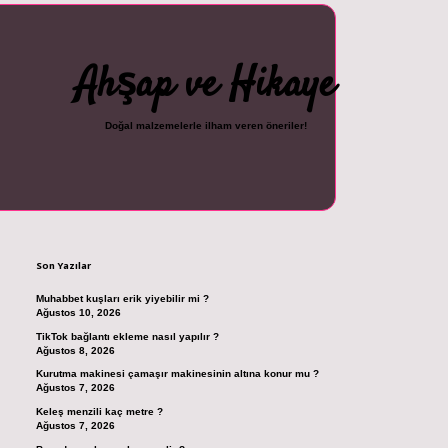
Ahşap ve Hikaye
Doğal malzemelerle ilham veren öneriler!
Sidebar
cel giriş
ilbet casino
ilbet yeni giriş
Betexper giriş adresi
betexper.xyz
m el
Son Yazılar
Muhabbet kuşları erik yiyebilir mi ?
Ağustos 10, 2026
TikTok bağlantı ekleme nasıl yapılır ?
Ağustos 8, 2026
Kurutma makinesi çamaşır makinesinin altına konur mu ?
Ağustos 7, 2026
Keleş menzili kaç metre ?
Ağustos 7, 2026