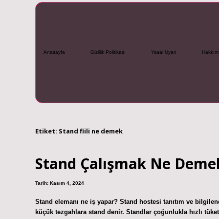
Anasayfa
Gizlilik Politikası
Yasal Uyarı
Hakkım
Etiket:
Stand fiili ne demek
Stand Çalışmak Ne Deme
Tarih: Kasım 4, 2024
Stand elemanı ne iş yapar? Stand hostesi tanıtım ve bilgilen
küçük tezgahlara stand denir. Standlar çoğunlukla hızlı tüket