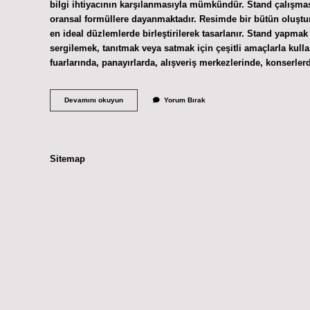
bilgi ihtiyacının karşılanmasıyla mümkündür. Stand çalışması
oransal formüllere dayanmaktadır. Resimde bir bütün oluştur
en ideal düzlemlerde birleştirilerek tasarlanır. Stand yapm
sergilemek, tanıtmak veya satmak için çeşitli amaçlarla kullan
fuarlarında, panayırlarda, alışveriş merkezlerinde, konserle
Stand
Devamını okuyun
Yorum Bırak
Çalışmak
Ne
Demek
Sitemap