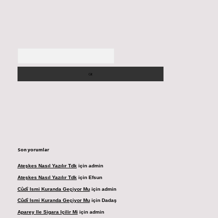
Arama
Son yorumlar
Ateşkes Nasıl Yazılır Tdk
için
admin
Ateşkes Nasıl Yazılır Tdk
için
Efsun
Cûdî Ismi Kuranda Geçiyor Mu
için
admin
Cûdî Ismi Kuranda Geçiyor Mu
için
Dadaş
Aparey Ile Sigara Içilir Mi
için
admin