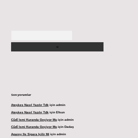
Arama
Son yorumlar
Ateşkes Nasıl Yazılır Tdk
için
admin
Ateşkes Nasıl Yazılır Tdk
için
Efsun
Cûdî Ismi Kuranda Geçiyor Mu
için
admin
Cûdî Ismi Kuranda Geçiyor Mu
için
Dadaş
Aparey Ile Sigara Içilir Mi
için
admin