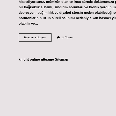
hissediyorsanız, mümkün olan en kısa sürede doktorunuza g
bir bağışıklık sistemi, sindirim sorunları ve kronik yorgunluk
depresyon, bağımlılık ve diyabet stresin neden olabileceği so
hormonlarının uzun süreli salınımı nedeniyle kan basıncı y
olabilir ve…
Stresten
Devamını okuyun
14 Yorum
Dolayı
Vücutta
Neler
Olur
knight online
nttgame
Sitemap