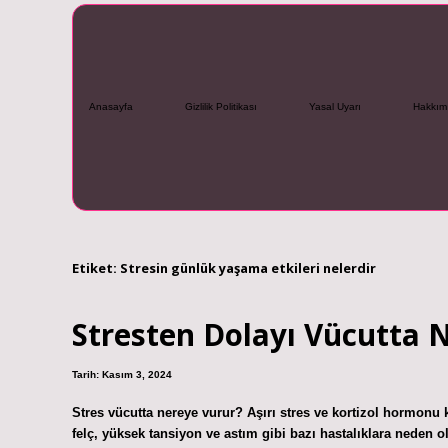
Anasayfa
Gizlilik Politikası
Yasal Uyarı
Hakkım
Etiket:
Stresin günlük yaşama etkileri nelerdir
Stresten Dolayı Vücutta N
Tarih: Kasım 3, 2024
Stres vücutta nereye vurur? Aşırı stres ve kortizol hormonu 
felç, yüksek tansiyon ve astım gibi bazı hastalıklara neden o