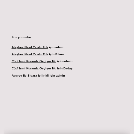
Son yorumlar
Ateşkes Nasıl Yazılır Tdk
için
admin
Ateşkes Nasıl Yazılır Tdk
için
Efsun
Cûdî Ismi Kuranda Geçiyor Mu
için
admin
Cûdî Ismi Kuranda Geçiyor Mu
için
Dadaş
Aparey Ile Sigara Içilir Mi
için
admin
dresi
betexper.xyz
m elexbet