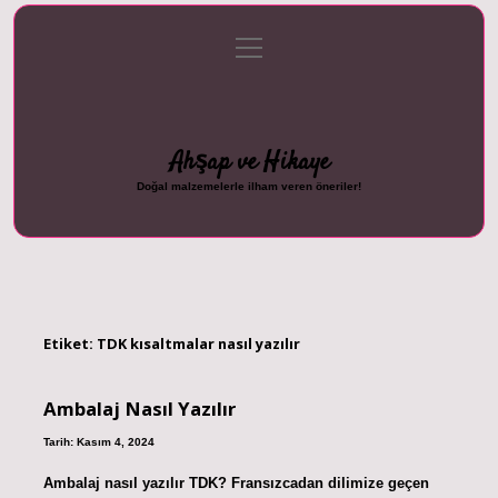
menüyü
Anasayfa
Gizlilik Politikası
Yasal Uyarı
aç
Hakkımızda
Ahşap ve Hikaye
Doğal malzemelerle ilham veren öneriler!
Etiket:
TDK kısaltmalar nasıl yazılır
Ambalaj Nasıl Yazılır
Tarih: Kasım 4, 2024
Ambalaj nasıl yazılır TDK? Fransızcadan dilimize geçen