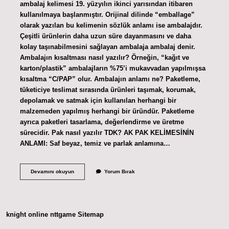
ambalaj kelimesi 19. yüzyılın ikinci yarısından itibaren
kullanılmaya başlanmıştır. Orijinal dilinde “emballage”
olarak yazılan bu kelimenin sözlük anlamı ise ambalajdır.
Çeşitli ürünlerin daha uzun süre dayanmasını ve daha
kolay taşınabilmesini sağlayan ambalaja ambalaj denir.
Ambalajın kısaltması nasıl yazılır? Örneğin, “kağıt ve
karton/plastik” ambalajların %75’i mukavvadan yapılmışsa
kısaltma “C/PAP” olur. Ambalajın anlamı ne? Paketleme,
tüketiciye teslimat sırasında ürünleri taşımak, korumak,
depolamak ve satmak için kullanılan herhangi bir
malzemeden yapılmış herhangi bir üründür. Paketleme
ayrıca paketleri tasarlama, değerlendirme ve üretme
sürecidir. Pak nasıl yazılır TDK? AK PAK KELİMESİNİN
ANLAMI: Saf beyaz, temiz ve parlak anlamına…
Ambalaj
Devamını okuyun
Yorum Bırak
Nasıl
Yazılır
knight online
nttgame
Sitemap