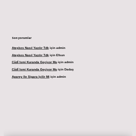
Son yorumlar
Ateşkes Nasıl Yazılır Tdk
için
admin
Ateşkes Nasıl Yazılır Tdk
için
Efsun
Cûdî Ismi Kuranda Geçiyor Mu
için
admin
Cûdî Ismi Kuranda Geçiyor Mu
için
Dadaş
Aparey Ile Sigara Içilir Mi
için
admin
dresi
betexper.xyz
m elexbet