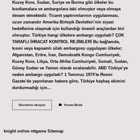
Kuzey Kore, Sudan, Suriye ve Burma gibi ülkeler bu
kısıtlamalara ve ambargolara tabi olmuştur veya olmaya
devam etmektedir. Ticaret yaptırımlarının uygulanması,
uzun zamandır Amerika Birleşik Devletleri’nin siyasi
hedeflerine ulaşmak için kullandığı önemli araçlardan biri
olmuştur. Türkiye hangi ülkelere ambargo uyguladı? ÇOK
TARAFLI İHRACAT KONTROL REJİMLERİ Bu bağlamda,
kısmi veya kapsamlı silah ambargosu uygulayan ülkeler;
Afganistan, Eritre, İran, Demokratik Kongo Cumhuriyeti,
Kuzey Kore, Libya, Orta Afrika Cumhuriyeti, Somali, Sudan,
Güney Sudan ve Yemen olarak sıralanabilir. ABD Türkiye’ye
neden ambargo uyguladı? 1 Temmuz 1974’te Resmi
Gazete’de yayınlanan habere göre, Türkiye haşhaş ekimini
durdurmadığı için…
Hangi
Devamını okuyun
Yorum Bırak
Ülke
Ambargo
Uyguladı
knight online
nttgame
Sitemap