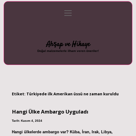
menüyü
Anasayfa
Gizlilik Politikası
Yasal Uyarı
aç
Hakkımızda
Ahşap ve Hikaye
Doğal malzemelerle ilham veren öneriler!
Etiket:
Türkiyede ilk Amerikan üssü ne zaman kuruldu
Hangi Ülke Ambargo Uyguladı
Tarih: Kasım 4, 2024
Hangi ülkelerde ambargo var? Küba, İran, Irak, Libya,