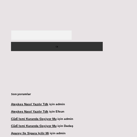
Arama
Son yorumlar
Ateşkes Nasıl Yazılır Tdk
için
admin
Ateşkes Nasıl Yazılır Tdk
için
Efsun
Cûdî Ismi Kuranda Geçiyor Mu
için
admin
Cûdî Ismi Kuranda Geçiyor Mu
için
Dadaş
Aparey Ile Sigara Içilir Mi
için
admin