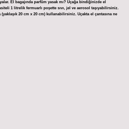
 eşyalar. El bagajında parfüm yasak mı? Uçağa bindiğinizde el
eli 1 litrelik fermuarlı poşette sıvı, jel ve aerosol taşıyabilirsiniz.
a (yaklaşık 20 cm x 20 cm) kullanabilirsiniz. Uçakta el çantasına ne