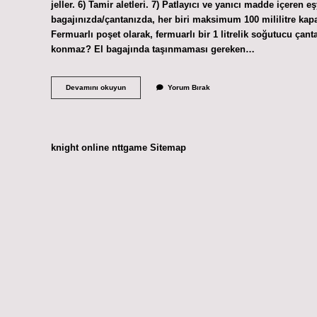
jeller. 6) Tamir aletleri. 7) Patlayıcı ve yanıcı madde içeren
bagajınızda/çantanızda, her biri maksimum 100 mililitre kapasit
Fermuarlı poşet olarak, fermuarlı bir 1 litrelik soğutucu çant
konmaz? El bagajında ​​taşınmaması gereken…
Uçakta
Devamını okuyun
Yorum Bırak
El
Çantasında
Neler
Yasak
knight online
nttgame
Sitemap