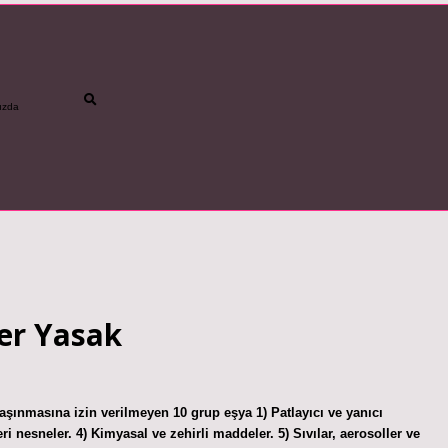
ızda
betci
vdcasino gü
er Yasak
taşınmasına izin verilmeyen 10 grup eşya 1) Patlayıcı ve yanıcı
eri nesneler. 4) Kimyasal ve zehirli maddeler. 5) Sıvılar, aerosoller ve