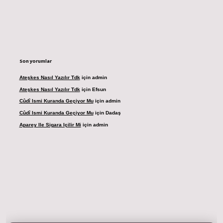
Son yorumlar
Ateşkes Nasıl Yazılır Tdk
için
admin
Ateşkes Nasıl Yazılır Tdk
için
Efsun
Cûdî Ismi Kuranda Geçiyor Mu
için
admin
Cûdî Ismi Kuranda Geçiyor Mu
için
Dadaş
Aparey Ile Sigara Içilir Mi
için
admin
adresi
betexper.xyz
m elexbet