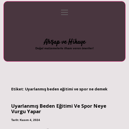
menüyü
Anasayfa
Gizlilik Politikası
Yasal Uyarı
aç
Hakkımızda
Ahşap ve Hikaye
Doğal malzemelerle ilham veren öneriler!
Etiket:
Uyarlanmış beden eğitimi ve spor ne demek
Uyarlanmış Beden Eğitimi Ve Spor Neye
Vurgu Yapar
Tarih: Kasım 4, 2024