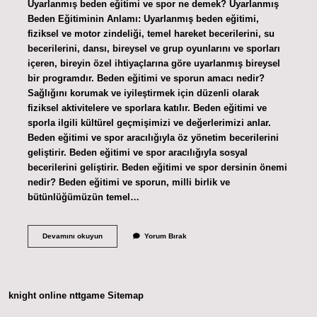
Uyarlanmış beden eğitimi ve spor ne demek? Uyarlanmış
Beden Eğitiminin Anlamı: Uyarlanmış beden eğitimi,
fiziksel ve motor zindeliği, temel hareket becerilerini, su
becerilerini, dansı, bireysel ve grup oyunlarını ve sporları
içeren, bireyin özel ihtiyaçlarına göre uyarlanmış bireysel
bir programdır. Beden eğitimi ve sporun amacı nedir?
Sağlığını korumak ve iyileştirmek için düzenli olarak
fiziksel aktivitelere ve sporlara katılır. Beden eğitimi ve
sporla ilgili kültürel geçmişimizi ve değerlerimizi anlar.
Beden eğitimi ve spor aracılığıyla öz yönetim becerilerini
geliştirir. Beden eğitimi ve spor aracılığıyla sosyal
becerilerini geliştirir. Beden eğitimi ve spor dersinin önemi
nedir? Beden eğitimi ve sporun, milli birlik ve
bütünlüğümüzün temel…
Uyarlanmış
Devamını okuyun
Yorum Bırak
Beden
Eğitimi
Ve
Spor
Neye
knight online
nttgame
Sitemap
Vurgu
Yapar