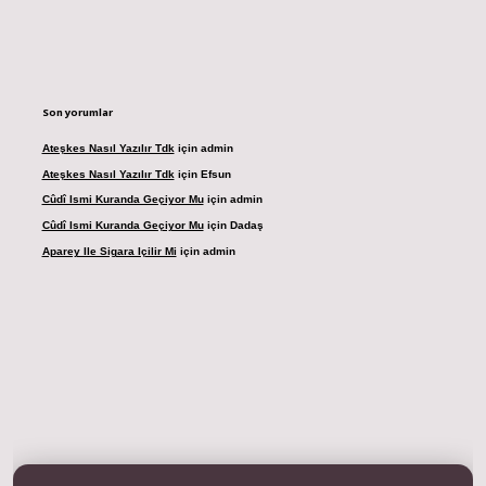
Son yorumlar
Ateşkes Nasıl Yazılır Tdk
için
admin
Ateşkes Nasıl Yazılır Tdk
için
Efsun
Cûdî Ismi Kuranda Geçiyor Mu
için
admin
Cûdî Ismi Kuranda Geçiyor Mu
için
Dadaş
Aparey Ile Sigara Içilir Mi
için
admin
dresi
betexper.xyz
m elexbet