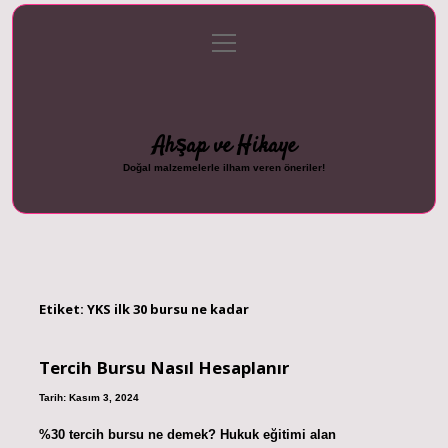
menüyü
Anasayfa
Gizlilik Politikası
Yasal Uyarı
aç
Hakkımızda
Ahşap ve Hikaye
Doğal malzemelerle ilham veren öneriler!
Etiket:
YKS ilk 30 bursu ne kadar
Tercih Bursu Nasıl Hesaplanır
Tarih: Kasım 3, 2024
%30 tercih bursu ne demek? Hukuk eğitimi alan