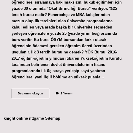
öğrencilere, sıralamaya bakılmaksızın, hukuk eğitimleri için
yüzde 30 oranında “Okul Birinciliği Bursu” veriliyor. %25
tercih bursu nedir? Fenerbahçe ve MBA kolejlerinden
mezun olup ilk tercihleri ​​olan üniversite programlarına
kabul edilen veya arada başka bir üniversite seçmeden
yerleşen öğrencilere yüzde 25 (yüzde yirmi beş) oranında
burs verilir. Bu burs, ÖSYM bursundan farklı olarak
öğrencinin ödemesi gereken öğrenim ücreti üzerinden
uygulanır. İlk 3 tercih bursu ne demek? YÖK Bursu, 2016-
2017 eğitim-öğretim yılından itibaren Yükseköğretim Kurulu
tarafından belirlenen devlet üniversitelerinin lisans
programlarında ilk üç sıraya yerleşip kayıt yaptıran
öğrencilere, yani ilgili bölüme en yüksek puanla…
Tercih
Devamını okuyun
2 Yorum
Bursu
Nasıl
Hesaplanır
knight online
nttgame
Sitemap