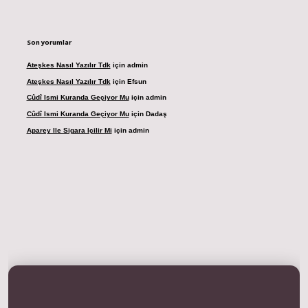
Son yorumlar
Ateşkes Nasıl Yazılır Tdk
için
admin
Ateşkes Nasıl Yazılır Tdk
için
Efsun
Cûdî Ismi Kuranda Geçiyor Mu
için
admin
Cûdî Ismi Kuranda Geçiyor Mu
için
Dadaş
Aparey Ile Sigara Içilir Mi
için
admin
dresi
betexper.xyz
m elexbet