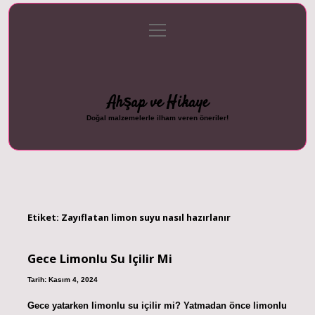
menüyü
Anasayfa
Gizlilik Politikası
Yasal Uyarı
aç
Hakkımızda
Ahşap ve Hikaye
Doğal malzemelerle ilham veren öneriler!
Etiket:
Zayıflatan limon suyu nasıl hazırlanır
Gece Limonlu Su Içilir Mi
Tarih: Kasım 4, 2024
Gece yatarken limonlu su içilir mi? Yatmadan önce limonlu