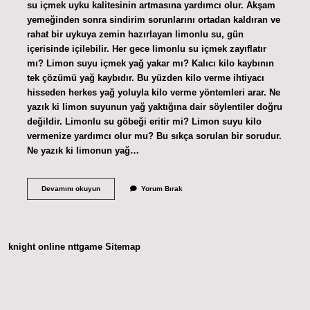
su içmek uyku kalitesinin artmasına yardımcı olur. Akşam
yemeğinden sonra sindirim sorunlarını ortadan kaldıran ve
rahat bir uykuya zemin hazırlayan limonlu su, gün
içerisinde içilebilir. Her gece limonlu su içmek zayıflatır
mı? Limon suyu içmek yağ yakar mı? Kalıcı kilo kaybının
tek çözümü yağ kaybıdır. Bu yüzden kilo verme ihtiyacı
hisseden herkes yağ yoluyla kilo verme yöntemleri arar. Ne
yazık ki limon suyunun yağ yaktığına dair söylentiler doğru
değildir. Limonlu su göbeği eritir mi? Limon suyu kilo
vermenize yardımcı olur mu? Bu sıkça sorulan bir sorudur.
Ne yazık ki limonun yağ…
Gece
Devamını okuyun
Yorum Bırak
Limonlu
Su
Içilir
Mi
knight online
nttgame
Sitemap