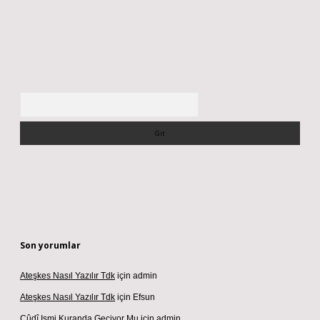
Arama
Son yorumlar
Ateşkes Nasıl Yazılır Tdk
için
admin
Ateşkes Nasıl Yazılır Tdk
için
Efsun
Cûdî Ismi Kuranda Geçiyor Mu
için
admin