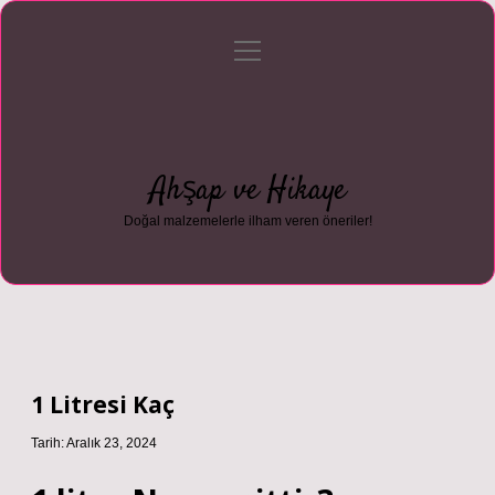
menüyü
Anasayfa
Gizlilik Politikası
Yasal Uyarı
aç
Hakkımızda
Ahşap ve Hikaye
Doğal malzemelerle ilham veren öneriler!
1 Litresi Kaç
Tarih: Aralık 23, 2024