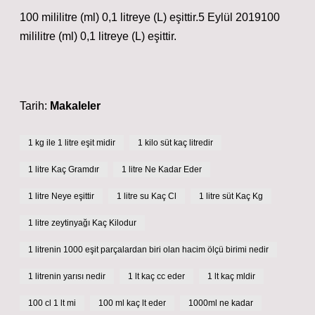
100 mililitre (ml) 0,1 litreye (L) eşittir.5 Eylül 2019100
mililitre (ml) 0,1 litreye (L) eşittir.
Tarih:
Makaleler
1 kg ile 1 litre eşit midir
1 kilo süt kaç litredir
1 litre Kaç Gramdır
1 litre Ne Kadar Eder
1 litre Neye eşittir
1 litre su Kaç Cl
1 litre süt Kaç Kg
1 litre zeytinyağı Kaç Kilodur
1 litrenin 1000 eşit parçalardan biri olan hacim ölçü birimi nedir
1 litrenin yarısı nedir
1 lt kaç cc eder
1 lt kaç mldir
100 cl 1 lt mi
100 ml kaç lt eder
1000ml ne kadar