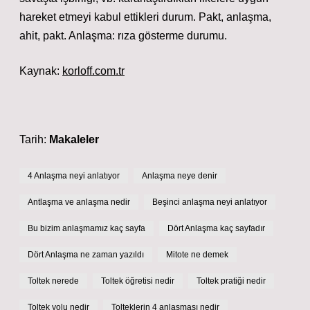
hareket etmeyi kabul ettikleri durum. Pakt, anlaşma,
ahit, pakt. Anlaşma: rıza gösterme durumu.
Kaynak:
korloff.com.tr
Tarih:
Makaleler
4 Anlaşma neyi anlatıyor
Anlaşma neye denir
Antlaşma ve anlaşma nedir
Beşinci anlaşma neyi anlatıyor
Bu bizim anlaşmamız kaç sayfa
Dört Anlaşma kaç sayfadır
Dört Anlaşma ne zaman yazıldı
Mitote ne demek
Toltek nerede
Toltek öğretisi nedir
Toltek pratiği nedir
Toltek yolu nedir
Tolteklerin 4 anlaşması nedir