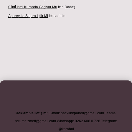
Cûdî Ismi Kuranda Geçiyor Mu
için
Dadaş
Aparey Ile Sigara Içilir Mi
için
admin
iş adresi
betexper.xyz
m elexbet
Reklam ve İletişim:
E-mail:
backlinkpaneli@gmail.com
Teams:
forumhizmeti@gmail.com
Whatsapp: 0262 606 0 726
Telegram:
@karabul