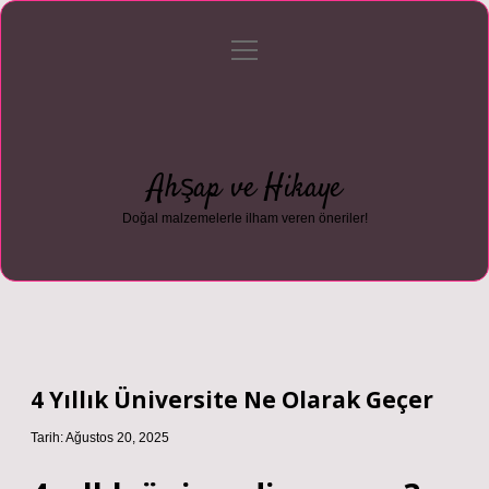
menüyü
Anasayfa
Gizlilik Politikası
Yasal Uyarı
aç
Hakkımızda
Ahşap ve Hikaye
Doğal malzemelerle ilham veren öneriler!
4 Yıllık Üniversite Ne Olarak Geçer
Tarih: Ağustos 20, 2025