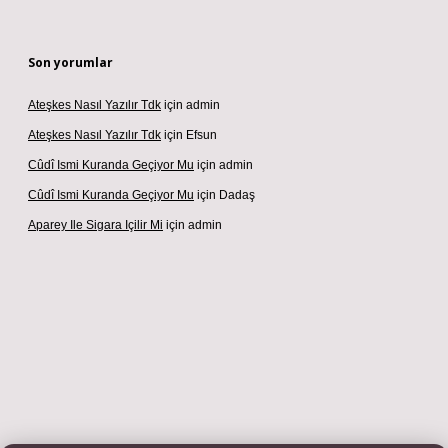
Son yorumlar
Ateşkes Nasıl Yazılır Tdk
için
admin
Ateşkes Nasıl Yazılır Tdk
için
Efsun
Cûdî Ismi Kuranda Geçiyor Mu
için
admin
Cûdî Ismi Kuranda Geçiyor Mu
için
Dadaş
Aparey Ile Sigara Içilir Mi
için
admin
riş adresi
betexper.xyz
m elexbet