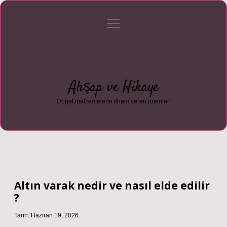
menüyü
Anasayfa
Gizlilik Politikası
Yasal Uyarı
aç
Hakkımızda
Ahşap ve Hikaye
Doğal malzemelerle ilham veren öneriler!
Altın varak nedir ve nasıl elde edilir
?
Tarih: Haziran 19, 2026