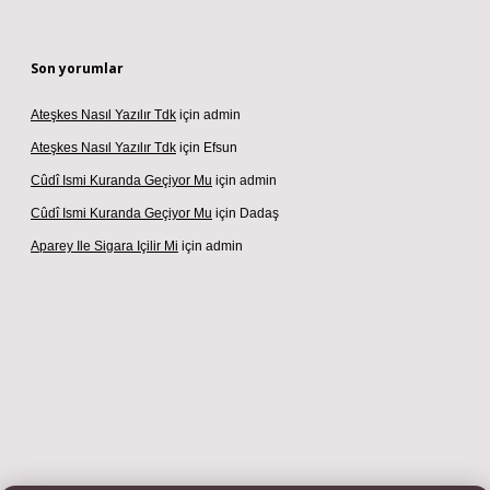
Son yorumlar
Ateşkes Nasıl Yazılır Tdk
için
admin
Ateşkes Nasıl Yazılır Tdk
için
Efsun
Cûdî Ismi Kuranda Geçiyor Mu
için
admin
Cûdî Ismi Kuranda Geçiyor Mu
için
Dadaş
Aparey Ile Sigara Içilir Mi
için
admin
si
betexper.xyz
m elexbet