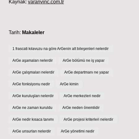
Kaynak:
varanvinc.com.tr
Tarih:
Makaleler
1 frascati kılavuzu na göre ArGenin alt bileşenleri nelerdir
ArGe aşamaları nelerdir
ArGe bölümü ne iş yapar
ArGe çalışmaları nelerdir
ArGe departmanı ne yapar
ArGe fonksiyonu nedir
ArGe kimin
ArGe kuruluşları nelerdir
ArGe merkezleri nedir
ArGe ne zaman kuruldu
ArGe neden önemlidir
ArGe nedir kısaca tanımı
ArGe projesi kriterleri nelerdir
ArGe unsurları nelerdir
ArGe yönetimi nedir