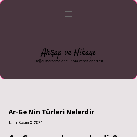
menüyü
Anasayfa
Gizlilik Politikası
Yasal Uyarı
aç
Hakkımızda
Ahşap ve Hikaye
Doğal malzemelerle ilham veren öneriler!
Ar-Ge Nin Türleri Nelerdir
Tarih: Kasım 3, 2024