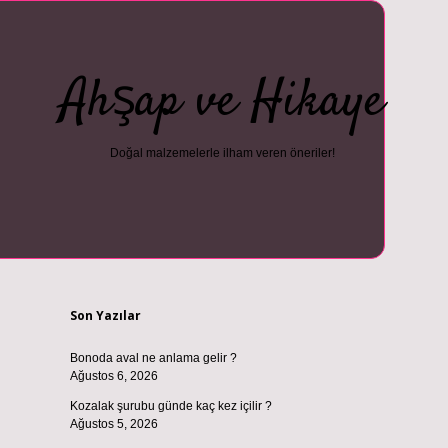
Ahşap ve Hikaye
Doğal malzemelerle ilham veren öneriler!
Sidebar
i
vdcasino güncel giriş
ilbet casino
ilbet yeni giriş
Betexper giriş a
Son Yazılar
Bonoda aval ne anlama gelir ?
Ağustos 6, 2026
Kozalak şurubu günde kaç kez içilir ?
Ağustos 5, 2026