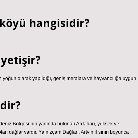
köyü hangisidir?
yetişir?
inin yoğun olarak yapıldığı, geniş meralara ve hayvancılığa uygun
dir?
eniz Bölgesi’nin yanında bulunan Ardahan, yüksek ve
an dağlar vardır. Yalnızçam Dağları, Artvin il sınırı boyunca