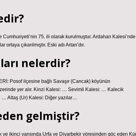
edir?
e Cumhuriyeti’nin 75. ili olarak kurulmuştur. Ardahan Kalesi’nde
r ortaya çıkarılmıştır. Eski adı Artan’dır.
ları nelerdir?
: Posof ilçesine bağlı Savaşır (Cancak) köyünün
üzerinde yer alır. Kinzi Kalesi: … Sevimli Kalesi: … Kalecik
… Altaş (Ur) Kalesi: Diğer yazılar…
eden gelmiştir?
 ve ikinci yarısında Urfa ve Diyarbekir yöresinden göç eden Kür