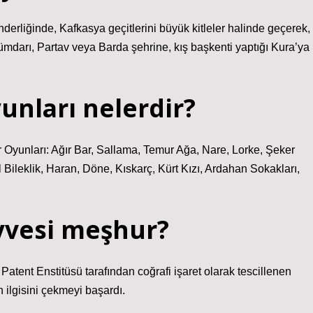
nderliğinde, Kafkasya geçitlerini büyük kitleler halinde geçerek,
ükümdarı, Partav veya Barda şehrine, kış başkenti yaptığı Kura’ya
unları nelerdir?
 Oyunları: Ağır Bar, Sallama, Temur Ağa, Nare, Lorke, Şeker
Bileklik, Haran, Döne, Kıskarç, Kürt Kızı, Ardahan Sokakları,
yvesi meşhur?
Patent Enstitüsü tarafından coğrafi işaret olarak tescillenen
 ilgisini çekmeyi başardı.