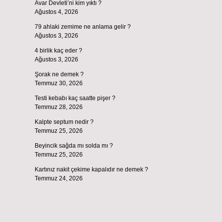
Avar Devleti’ni kim yıktı ?
Ağustos 4, 2026
79 ahlaki zemime ne anlama gelir ?
Ağustos 3, 2026
4 birlik kaç eder ?
Ağustos 3, 2026
Şorak ne demek ?
Temmuz 30, 2026
Testi kebabı kaç saatte pişer ?
Temmuz 28, 2026
Kalpte septum nedir ?
Temmuz 25, 2026
Beyincik sağda mı solda mı ?
Temmuz 25, 2026
Kartınız nakit çekime kapalıdır ne demek ?
Temmuz 24, 2026