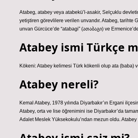
Atabeg, atabey veya atabekü’l-asakir, Selçuklu devleti
yetiştiren görevlilere verilen unvandır. Atabeg, tarihte
unvan Gürcüce’de “atabagi” (ათაბაგი) ve Ermenice’de
Atabey ismi Türkçe m
Kökeni: Atabey kelimesi Türk kökenli olup ata (baba) v
Atabey nereli?
Kemal Atabey, 1978 yılında Diyarbakır’ın Ergani ilçes
Atabey, orta ve lise öğrenimini ise Diyarbakır’da tamam
Adalet Meslek Yüksekokulu’ndan mezun oldu. Atabey e
Atabey ismi caiz mi?