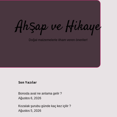
Ahşap ve Hikaye
Doğal malzemelerle ilham veren öneriler!
Sidebar
i
vdcasino güncel giriş
ilbet casino
ilbet yeni giriş
Betexper giriş a
Son Yazılar
Bonoda aval ne anlama gelir ?
Ağustos 6, 2026
Kozalak şurubu günde kaç kez içilir ?
Ağustos 5, 2026