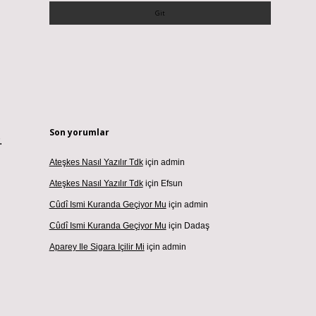
Son yorumlar
.
Ateşkes Nasıl Yazılır Tdk
için
admin
Ateşkes Nasıl Yazılır Tdk
için
Efsun
Cûdî Ismi Kuranda Geçiyor Mu
için
admin
Cûdî Ismi Kuranda Geçiyor Mu
için
Dadaş
Aparey Ile Sigara Içilir Mi
için
admin