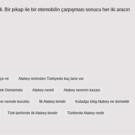
. Bir pikap ile bir otomobilin çarpışması sonucu her iki aracın
kçe mi
Atabey isminden Türkiyede kaç tane var
ek Osmanlıda
Atabey nereli
Atabey nerenin kazası
ler nerede kuruldu
İlk Atabey kimdir
Kutadgu bilig Atabey ne demektir
Türk tarihinde ilk Atabey kimdir
Türklerde Atabey nedir