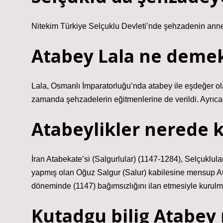
Nitekim Türkiye Selçuklu Devleti’nde şehzadenin anne
Atabey Lala ne demek
Lala, Osmanlı İmparatorluğu’nda atabey ile eşdeğer ola
zamanda şehzadelerin eğitmenlerine de verildi. Ayrıca 
Atabeylikler nerede 
İran Atabekate’si (Salgurlular) (1147-1284), Selçuklula
yapmış olan Oğuz Salgur (Salur) kabilesine mensup A
döneminde (1147) bağımsızlığını ilan etmesiyle kurulmu
Kutadgu bilig Atabey