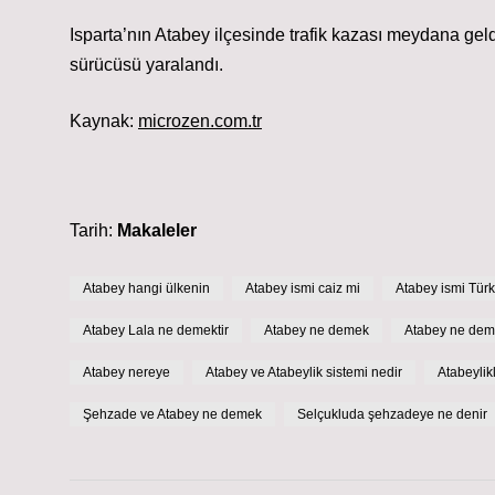
Isparta’nın Atabey ilçesinde trafik kazası meydana geldi
sürücüsü yaralandı.
Kaynak:
microzen.com.tr
Tarih:
Makaleler
Atabey hangi ülkenin
Atabey ismi caiz mi
Atabey ismi Tür
Atabey Lala ne demektir
Atabey ne demek
Atabey ne dem
Atabey nereye
Atabey ve Atabeylik sistemi nedir
Atabeylik
Şehzade ve Atabey ne demek
Selçukluda şehzadeye ne denir