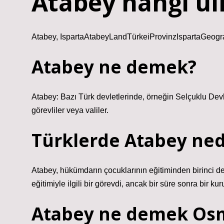
Atabey hangi ül
Atabey, IspartaAtabeyLandTürkeiProvinzIspartaGeogr
Atabey ne demek?
Atabey: Bazı Türk devletlerinde, örneğin Selçuklu Devl
görevliler veya valiler.
Türklerde Atabey ned
Atabey, hükümdarın çocuklarının eğitiminden birinci d
eğitimiyle ilgili bir görevdi, ancak bir süre sonra bir k
Atabey ne demek Os