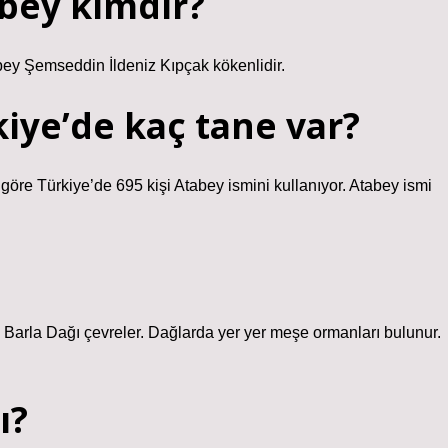
abey kimdir?
bey Şemseddin İldeniz Kıpçak kökenlidir.
iye’de kaç tane var?
 göre Türkiye’de 695 kişi Atabey ismini kullanıyor. Atabey ismi
nı Barla Dağı çevreler. Dağlarda yer yer meşe ormanları bulunur.
ı?