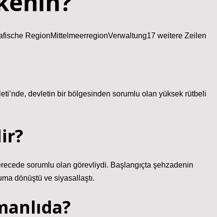
kenin?
afische RegionMittelmeerregionVerwaltung17 weitere Zeilen
eti’nde, devletin bir bölgesinden sorumlu olan yüksek rütbeli
ir?
erecede sorumlu olan görevliydi. Başlangıçta şehzadenin
uruma dönüştü ve siyasallaştı.
manlıda?