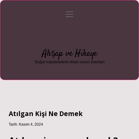
menüyü
Anasayfa
Gizlilik Politikası
Yasal Uyarı
aç
Hakkımızda
Ahşap ve Hikaye
Doğal malzemelerle ilham veren öneriler!
Atılgan Kişi Ne Demek
Tarih: Kasım 4, 2024