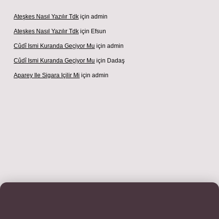
Ateşkes Nasıl Yazılır Tdk
için
admin
Ateşkes Nasıl Yazılır Tdk
için
Efsun
Cûdî Ismi Kuranda Geçiyor Mu
için
admin
Cûdî Ismi Kuranda Geçiyor Mu
için
Dadaş
Aparey Ile Sigara Içilir Mi
için
admin
riş adresi
betexper.xyz
m elexbet