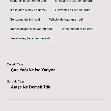
Atılganlık becerileri nelerdir
Bir insanın becerileri nelerdir
Bir şeyden olmak ne demek
Davranış çeşitleri nelerdir
Geliştirme eğitimi nedir
Psikolojide davranış nedir
Rathus atılganlık envanteri nedir
Temel beceriler nelerdir
Temel süreç becerileri nelerdir
Önceki Yazı
Çıra Yağı Ne Işe Yarıyor
Sonraki Yazı
Ataşe Ne Demek Tdk