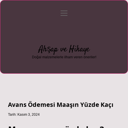
menüyü
Anasayfa
Gizlilik Politikası
Yasal Uyarı
aç
Hakkımızda
Ahşap ve Hikaye
Doğal malzemelerle ilham veren öneriler!
Avans Ödemesi Maaşın Yüzde Kaçı
Tarih: Kasım 3, 2024