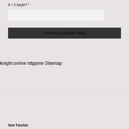
6 + 2 kaçtır?
*
knight online
nttgame
Sitemap
Sidebar
Son Yazılar