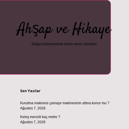
Ahşap ve Hikaye
Doğal malzemelerle ilham veren öneriler!
Sidebar
i
vdcasino güncel giriş
ilbet casino
ilbet yeni giriş
Betexper giriş a
Son Yazılar
Kurutma makinesi çamaşır makinesinin altına konur mu ?
Ağustos 7, 2026
Keleş menzili kaç metre ?
Ağustos 7, 2026