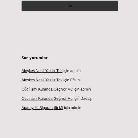
Son yorumlar
Ateşkes Nasıl Yazılır Tdk
için
admin
Ateşkes Nasıl Yazılır Tdk
için
Efsun
Cûdî Ismi Kuranda Geçiyor Mu
için
admin
Cûdî Ismi Kuranda Geçiyor Mu
için
Dadaş
Aparey Ile Sigara Içilir Mi
için
admin