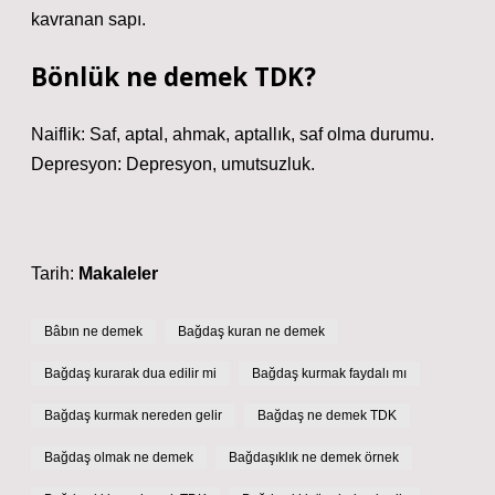
kavranan sapı.
Bönlük ne demek TDK?
Naiflik: Saf, aptal, ahmak, aptallık, saf olma durumu.
Depresyon: Depresyon, umutsuzluk.
Tarih:
Makaleler
Bâbın ne demek
Bağdaş kuran ne demek
Bağdaş kurarak dua edilir mi
Bağdaş kurmak faydalı mı
Bağdaş kurmak nereden gelir
Bağdaş ne demek TDK
Bağdaş olmak ne demek
Bağdaşıklık ne demek örnek