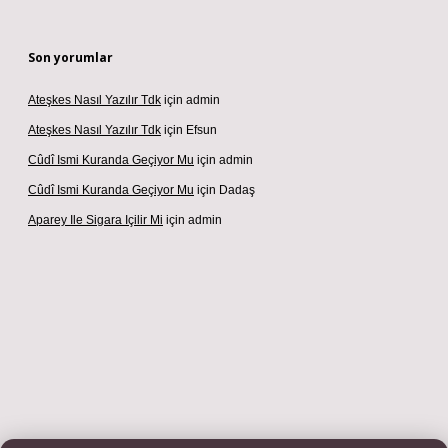
Son yorumlar
Ateşkes Nasıl Yazılır Tdk
için
admin
Ateşkes Nasıl Yazılır Tdk
için
Efsun
Cûdî Ismi Kuranda Geçiyor Mu
için
admin
Cûdî Ismi Kuranda Geçiyor Mu
için
Dadaş
Aparey Ile Sigara Içilir Mi
için
admin
iş adresi
betexper.xyz
m elexbet