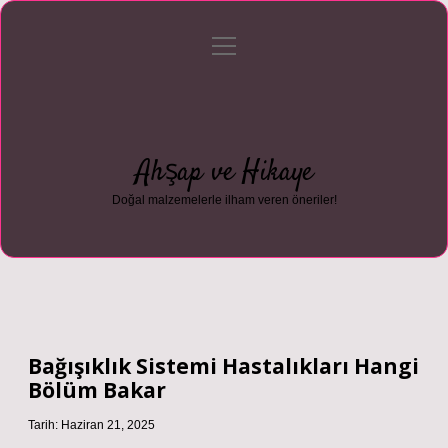
menüyü
Anasayfa
Gizlilik Politikası
Yasal Uyarı
aç
Hakkımızda
Ahşap ve Hikaye
Doğal malzemelerle ilham veren öneriler!
Bağışıklık Sistemi Hastalıkları Hangi
Bölüm Bakar
Tarih: Haziran 21, 2025