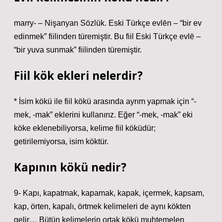
marry- – Nişanyan Sözlük. Eski Türkçe evlēn – “bir ev
edinmek” fiilinden türemiştir. Bu fiil Eski Türkçe evlē –
“bir yuva sunmak” fiilinden türemiştir.
Fiil kök ekleri nelerdir?
* İsim kökü ile fiil kökü arasında ayrım yapmak için “-
mek, -mak” eklerini kullanırız. Eğer “-mek, -mak” eki
köke eklenebiliyorsa, kelime fiil köküdür;
getirilemiyorsa, isim köktür.
Kapının kökü nedir?
9- Kapı, kapatmak, kapamak, kapak, içermek, kapsam,
kap, örten, kapalı, örtmek kelimeleri de aynı kökten
gelir… Bütün kelimelerin ortak kökü muhtemelen