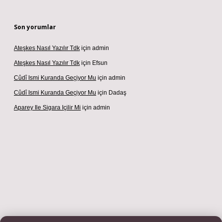
Son yorumlar
Ateşkes Nasıl Yazılır Tdk
için
admin
Ateşkes Nasıl Yazılır Tdk
için
Efsun
Cûdî Ismi Kuranda Geçiyor Mu
için
admin
Cûdî Ismi Kuranda Geçiyor Mu
için
Dadaş
Aparey Ile Sigara Içilir Mi
için
admin
ş adresi
betexper.xyz
m elexbet