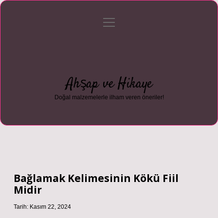
menüyü
Anasayfa
Gizlilik Politikası
Yasal Uyarı
aç
Hakkımızda
Ahşap ve Hikaye
Doğal malzemelerle ilham veren öneriler!
Bağlamak Kelimesinin Kökü Fiil
Midir
Tarih: Kasım 22, 2024