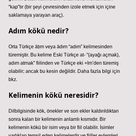
“kap”tır (bir şeyi çevresinden izole etmek için içine
saklamaya yarayan araç).
Adım kökü nedir?
Orta Türkçe āṭım veya ādım “adım” kelimesinden
türemiştir. Bu kelime Eski Türkçe at- “(ayağı açmak),
adım atmak” fiilinden ve Türkçe eki +Im’den türemiş
olabilir; ancak bu kesin değildir. Daha fazla bilgi için
bkz.
Kelimenin kökü neresidir?
Dilbilgisinde kök, önekler ve son ekler kaldırıldıktan
sonra kalan bir kelimenin anlamlı kısmıdır. Bir
kelimenin kökü bir isim veya bir fiil olabilir. İsimler
varlıkları temsil eden kelimelerdir ve fiiller eylemleri