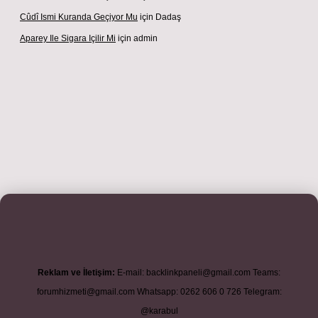
Cûdî Ismi Kuranda Geçiyor Mu
için
Dadaş
Aparey Ile Sigara Içilir Mi
için
admin
iş adresi
betexper.xyz
m elexbet
Reklam ve İletişim:
E-mail:
backlinkpaneli@gmail.com
Teams:
forumhizmeti@gmail.com
Whatsapp: 0262 606 0 726
Telegram:
@karabul