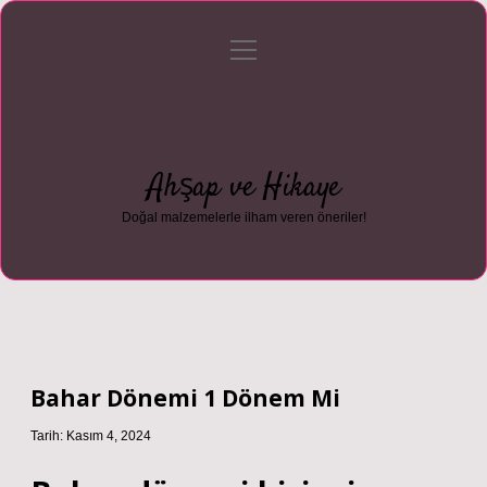
menüyü
Anasayfa
Gizlilik Politikası
Yasal Uyarı
aç
Hakkımızda
Ahşap ve Hikaye
Doğal malzemelerle ilham veren öneriler!
Bahar Dönemi 1 Dönem Mi
Tarih: Kasım 4, 2024