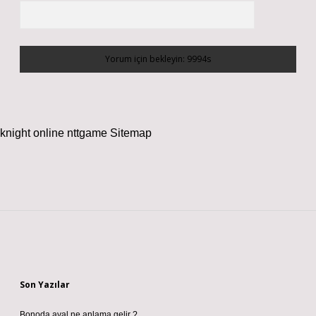
knight online
nttgame
Sitemap
Sidebar
Son Yazılar
Bonoda aval ne anlama gelir ?