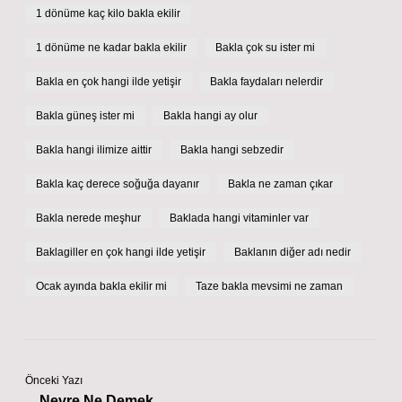
1 dönüme kaç kilo bakla ekilir
1 dönüme ne kadar bakla ekilir
Bakla çok su ister mi
Bakla en çok hangi ilde yetişir
Bakla faydaları nelerdir
Bakla güneş ister mi
Bakla hangi ay olur
Bakla hangi ilimize aittir
Bakla hangi sebzedir
Bakla kaç derece soğuğa dayanır
Bakla ne zaman çıkar
Bakla nerede meşhur
Baklada hangi vitaminler var
Baklagiller en çok hangi ilde yetişir
Baklanın diğer adı nedir
Ocak ayında bakla ekilir mi
Taze bakla mevsimi ne zaman
Önceki Yazı
Nevre Ne Demek